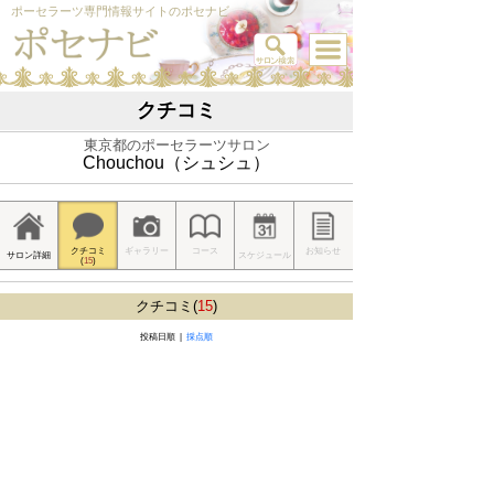
ポーセラーツ専門情報サイトのポセナビ
クチコミ
東京都のポーセラーツサロン
Chouchou（シュシュ）
クチコミ
ギャラリー
コース
お知らせ
サロン詳細
スケジュール
(
15
)
クチコミ(
15
)
投稿日順 |
採点順