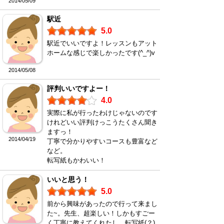
2014/05/09
駅近
5.0
駅近でいいですよ！レッスンもアット
ホームな感じで楽しかったです(^_^)v
2014/05/08
評判いいですよー！
4.0
実際に私が行ったわけじゃないのです
けれどいい評判けっこうたくさん聞き
ますっ！
2014/04/19
丁寧で分かりやすいコースも豊富など
など。
転写紙もかわいい！
いいと思う！
5.0
前から興味があったので行って来まし
た~。先生、超楽しい！しかもすごー
く丁寧に教えてくれたし。転写紙(？)