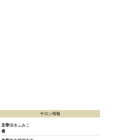
サロン情報
主宰
清水ふみこ
者