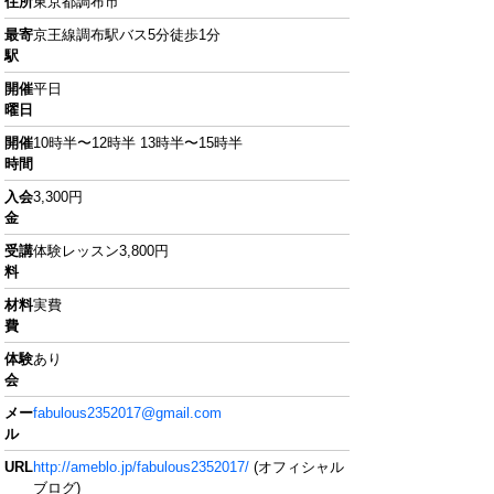
住所
東京都調布市
最寄
京王線調布駅バス5分徒歩1分
駅
開催
平日
曜日
開催
10時半〜12時半 13時半〜15時半
時間
入会
3,300円
金
受講
体験レッスン3,800円
料
材料
実費
費
体験
あり
会
メー
fabulous2352017@gmail.com
ル
URL
http://ameblo.jp/fabulous2352017/
(オフィシャル
ブログ)