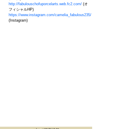
http://fabulouschofuporcelarts.web.fc2.com/
(オ
フィシャルHP)
https://www.instagram.com/camelia_fabulous235/
(Instagram)