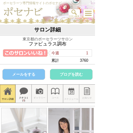
ポーセラーツ専門情報サイトのポセナビ
サロン詳細
東京都のポーセラーツサロン
ファビュラス調布
今週
1
累計
3760
メールをする
ブログを読む
クチコミ
ギャラリー
コース
お知らせ
サロン詳細
スケジュール
(
0
)