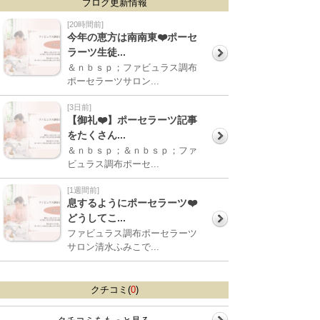
ブログ更新情報
[20時間前]
今年の恵方は南南東❤️ポーセ
ラーツ生徒...
＆ｎｂｓｐ；ファビュラス調布
ポーセラーツサロン...
[3日前]
【御礼❤️】ポーセラーツ記事
をたくさん...
＆ｎｂｓｐ；＆ｎｂｓｐ；ファ
ビュラス調布ポーセ...
[1週間前]
息するようにポーセラーツ❤️
どうしてこ...
ファビュラス調布ポーセラーツ
サロン清水ふみこで...
クチコミ(
0
)