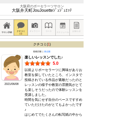
大阪府のポーセラーツサロン
大阪弁天町JouJouetteｼﾞｭｼﾞｭｴｯﾃ
クチコミ
ギャラリー
コース
お知らせ
サロン詳細
スケジュール
(
1
)
クチコミ(
1
)
投稿日順 |
採点順
楽しいレッスンでした♪
5.0
以前よりポーセラーツに興味がありお
教室を探していたところ、インスタで
投稿されている作品が素敵だったのと
2021/06/08
レッスンの様子や教室の雰囲気がとて
も楽しそうだったので体験レッスンを
受講しました。
時間を気にせず自分のペースですすめ
ていただけたのがとてもよかったです
♪
はじめてでたくさんの転写紙の中から