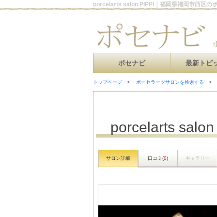
porcelarts salon PIPPI｜福岡県福岡市
ポセナビ
最新トピ
トップページ
ポーセラーツサロンを検索する
porcelarts salon
サロン詳細
口コミ(
0
)
ギャラリー