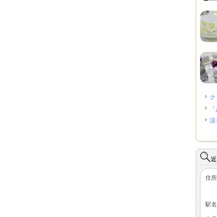
ク
「
涼
近
住所
駅名