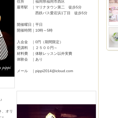
住所 ｜福岡県福岡市西区
最寄駅 ｜マリナタウン第二 徒歩5分
西鉄バス愛宕浜1丁目 徒歩5分
開催曜日｜平日
開催時間｜10時～5時
入会金 ｜0円（期間限定）
受講料 ｜２５００円～
材料費 ｜体験レッスン以外実費
体験会 ｜あり
メール ｜pippi2014@icloud.com
♪
さ、オリ
た♪