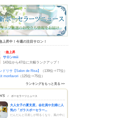
急上昇中！今週の注目サロン！
↑急上昇
サロンmii
143位から47位に大幅ランクアップ！
ドリサ【Salon de Risa】
（139位⇒77位）
tit monfavori
（125位⇒75位）
ランキングをもっと見る >>
ws
/ ポーセラーツニュース
大人女子の夏支度。会社員や主婦に人
気の「ガラスポーセラー...
だんだんと日差しが明るくなり、風の中に