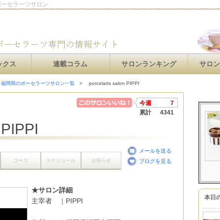
西区のポーセラーツサロン
ックス
連載コラム
サロンランキング
サロ
福岡県のポーセラーツサロン一覧
porcelarts salon PIPPI
今週
7
累計
4341
 PIPPI
メールを送る
コース
スケジュール
お知らせ
ブログを見る
★サロン詳細
本日
主宰者 ｜PIPPI