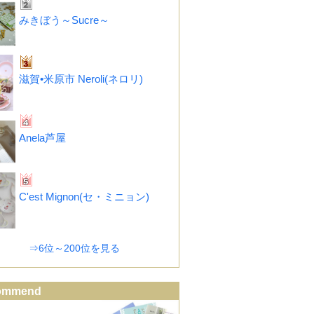
みきぼう～Sucre～
滋賀•米原市 Neroli(ネロリ)
Anela芦屋
C'est Mignon(セ・ミニョン)
⇒6位～200位を見る
ommend