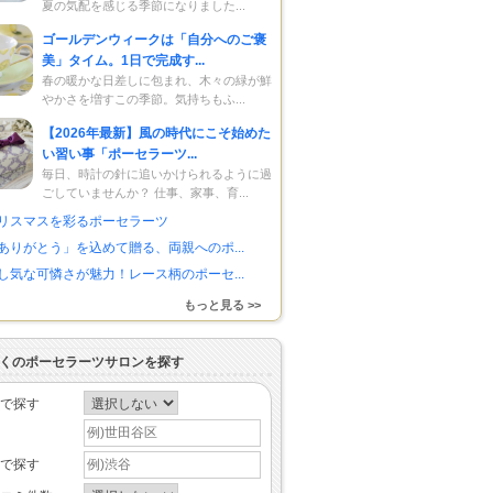
夏の気配を感じる季節になりました...
ゴールデンウィークは「自分へのご褒
美」タイム。1日で完成す...
春の暖かな日差しに包まれ、木々の緑が鮮
やかさを増すこの季節。気持ちもふ...
【2026年最新】風の時代にこそ始めた
い習い事「ポーセラーツ...
毎日、時計の針に追いかけられるように過
ごしていませんか？ 仕事、家事、育...
リスマスを彩るポーセラーツ
ありがとう」を込めて贈る、両親へのポ...
し気な可憐さが魅力！レース柄のポーセ...
もっと見る >>
くのポーセラーツサロンを探す
で探す
で探す