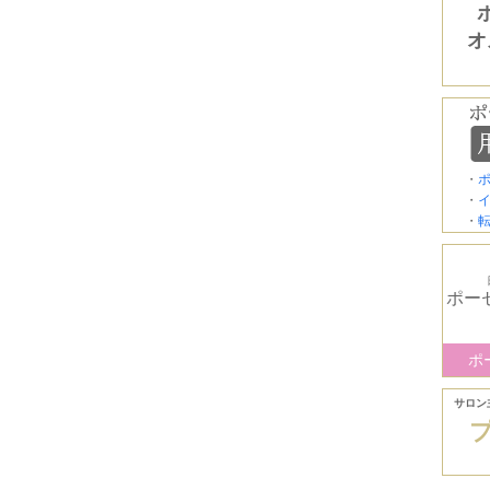
オ
・
・
・
ポー
ポ
サロン