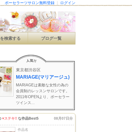
ポーセラーツサロン無料登録
|
ログイン
ンを検索する
ブログ一覧
東京都渋谷区
MARIAGE(マリアージュ)
MARIAGEは素敵な女性の為の
会員制のレッスンサロンです。
2011年OPENより、ポーセラー
ツインス...
の
♥ステキ!!
な作品Best5
08月07日分
作品名