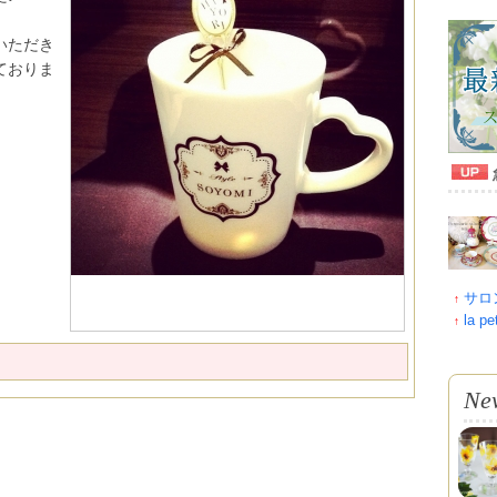
いただき
ておりま
サロン
↑
la pe
↑
Ne