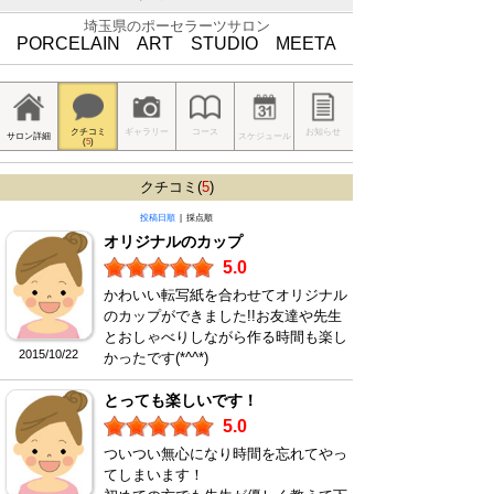
埼玉県のポーセラーツサロン
PORCELAIN ART STUDIO MEETA
クチコミ
ギャラリー
コース
お知らせ
サロン詳細
スケジュール
(
5
)
クチコミ(
5
)
投稿日順
| 採点順
オリジナルのカップ
5.0
かわいい転写紙を合わせてオリジナル
のカップができました!!お友達や先生
とおしゃべりしながら作る時間も楽し
2015/10/22
かったです(*^^*)
とっても楽しいです！
5.0
ついつい無心になり時間を忘れてやっ
てしまいます！