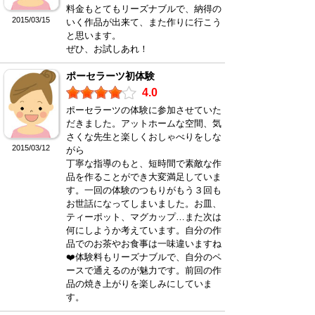
料金もとてもリーズナブルで、納得の
2015/03/15
いく作品が出来て、また作りに行こう
と思います。
ぜひ、お試しあれ！
ポーセラーツ初体験
4.0
ポーセラーツの体験に参加させていた
だきました。アットホームな空間、気
さくな先生と楽しくおしゃべりをしな
2015/03/12
がら
丁寧な指導のもと、短時間で素敵な作
品を作ることができ大変満足していま
す。一回の体験のつもりがもう３回も
お世話になってしまいました。お皿、
ティーポット、マグカップ…また次は
何にしようか考えています。自分の作
品でのお茶やお食事は一味違いますね
❤️体験料もリーズナブルで、自分のペ
ースで通えるのが魅力です。前回の作
品の焼き上がりを楽しみにしていま
す。