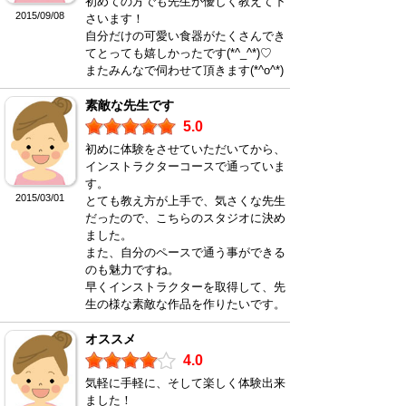
初めての方でも先生が優しく教えて下
2015/09/08
さいます！
自分だけの可愛い食器がたくさんでき
てとっても嬉しかったです(*^_^*)♡
またみんなで伺わせて頂きます(*^o^*)
素敵な先生です
5.0
初めに体験をさせていただいてから、
インストラクターコースで通っていま
す。
2015/03/01
とても教え方が上手で、気さくな先生
だったので、こちらのスタジオに決め
ました。
また、自分のペースで通う事ができる
のも魅力ですね。
早くインストラクターを取得して、先
生の様な素敵な作品を作りたいです。
オススメ
4.0
気軽に手軽に、そして楽しく体験出来
ました！