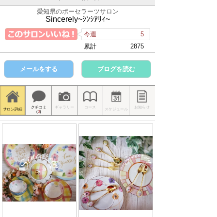
愛知県のポーセラーツサロン
Sincerely~ｼﾝｼｱﾘｨ~
今週
5
累計
2875
メールをする
ブログを読む
クチコミ
ギャラリー
コース
お知らせ
サロン詳細
スケジュール
(
0
)