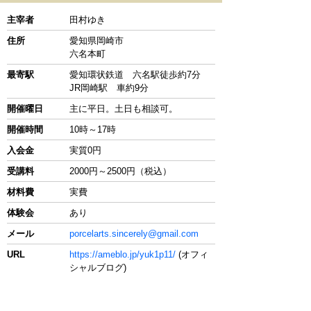
主宰者
田村ゆき
住所
愛知県岡崎市
六名本町
最寄駅
愛知環状鉄道 六名駅徒歩約7分
JR岡崎駅 車約9分
開催曜日
主に平日。土日も相談可。
開催時間
10時～17時
入会金
実質0円
受講料
2000円～2500円（税込）
材料費
実費
体験会
あり
メール
porcelarts.sincerely@gmail.com
URL
https://ameblo.jp/yuk1p11/
(オフィ
シャルブログ)