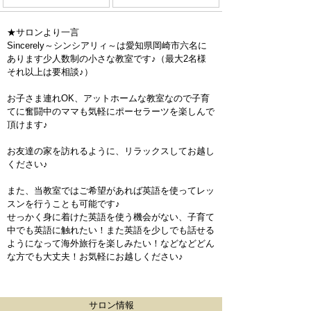
★サロンより一言
Sincerely～シンシアリィ～は愛知県岡崎市六名に
あります少人数制の小さな教室です♪（最大2名様
それ以上は要相談♪）
お子さま連れOK、アットホームな教室なので子育
てに奮闘中のママも気軽にポーセラーツを楽しんで
頂けます♪
お友達の家を訪れるように、リラックスしてお越し
ください♪
また、当教室ではご希望があれば英語を使ってレッ
スンを行うことも可能です♪
せっかく身に着けた英語を使う機会がない、子育て
中でも英語に触れたい！また英語を少しでも話せる
ようになって海外旅行を楽しみたい！などなどどん
な方でも大丈夫！お気軽にお越しください♪
サロン情報