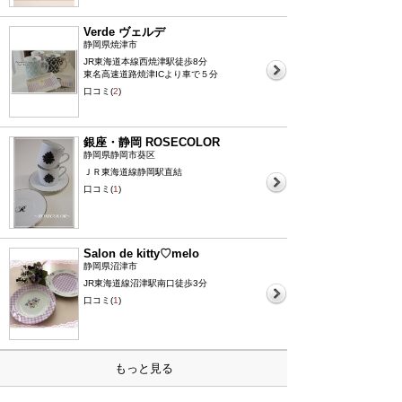
Verde ヴェルデ
静岡県焼津市
JR東海道本線西焼津駅徒歩8分
東名高速道路焼津ICより車で５分
口コミ(
2
)
銀座・静岡 ROSECOLOR
静岡県静岡市葵区
ＪＲ東海道線静岡駅直結
口コミ(
1
)
Salon de kitty♡melo
静岡県沼津市
JR東海道線沼津駅南口徒歩3分
口コミ(
1
)
もっと見る