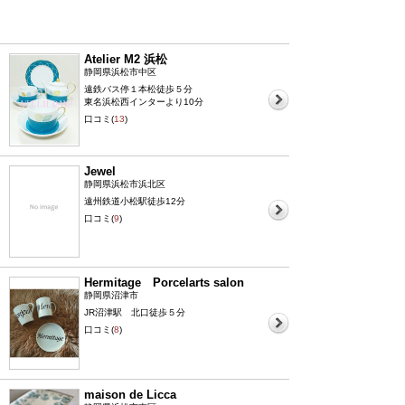
Atelier M2 浜松
静岡県浜松市中区
遠鉄バス停１本松徒歩５分
東名浜松西インターより10分
口コミ(
13
)
Jewel
静岡県浜松市浜北区
遠州鉄道小松駅徒歩12分
口コミ(
9
)
Hermitage Porcelarts salon
静岡県沼津市
JR沼津駅 北口徒歩５分
口コミ(
8
)
maison de Licca