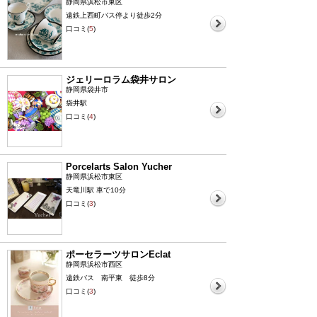
静岡県浜松市東区
遠鉄上西町バス停より徒歩2分
口コミ(
5
)
ジェリーロラム袋井サロン
静岡県袋井市
袋井駅
口コミ(
4
)
Porcelarts Salon Yucher
静岡県浜松市東区
天竜川駅 車で10分
口コミ(
3
)
ポーセラーツサロンEclat
静岡県浜松市西区
遠鉄バス 南平東 徒歩8分
口コミ(
3
)