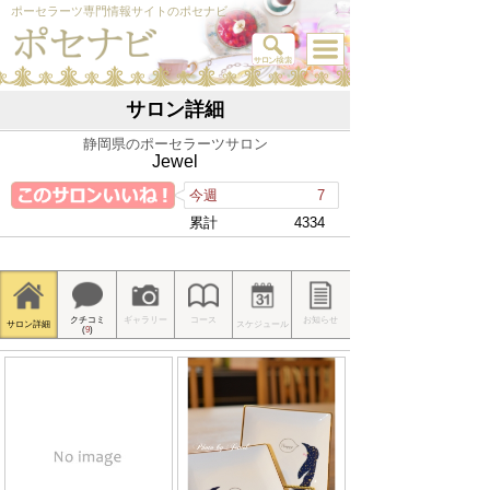
ポーセラーツ専門情報サイトのポセナビ
サロン詳細
静岡県のポーセラーツサロン
Jewel
今週
7
累計
4334
クチコミ
ギャラリー
コース
お知らせ
サロン詳細
スケジュール
(
9
)