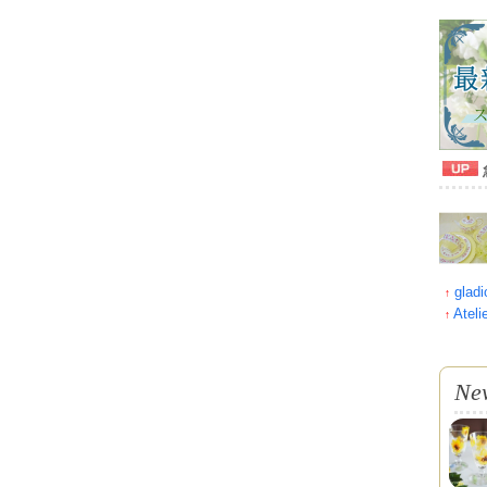
gladi
↑
Atel
↑
Ne