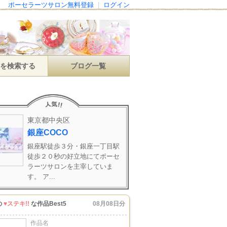
ポーセラーツサロン無料登録
|
ログイン
ンを検索する
ブログ一覧
東京都中央区
銀座COCO
銀座駅徒歩３分・銀座一丁目駅
徒歩２０秒の好立地にてポーセ
ラーツサロンを主宰していま
す。 ア...
の
♥ステキ!!
な作品Best5
08月08日分
作品名