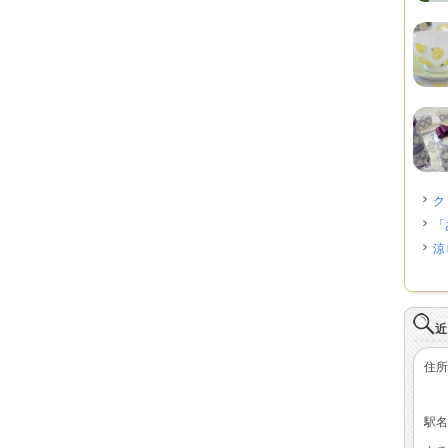
ク
「
涼
近
住所
駅名