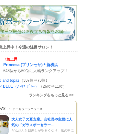
急上昇中！今週の注目サロン！
↑急上昇
Princesa (プリンセサ)＊新横浜
643位から60位に大幅ランクアップ！
o and topaz
（337位⇒73位）
ier BLUE（ｱﾄﾘｴ ﾌﾞﾙｰ）
（26位⇒11位）
ランキングをもっと見る >>
ws
/ ポーセラーツニュース
大人女子の夏支度。会社員や主婦に人
気の「ガラスポーセラー...
だんだんと日差しが明るくなり、風の中に