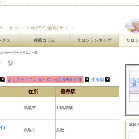
イト
ックス
連載コラム
サロンランキング
サロ
のポーセラーツサロン一覧
ン一覧
よく見られているサロン順(過去3日間)
住所順
住所
最寄駅
鳥取市
JR鳥取駅
本日
イ)
鳥取市
鳥取