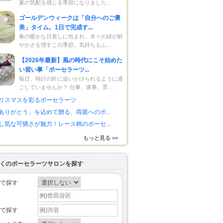
夏の気配を感じる季節になりました...
ゴールデンウィークは「自分へのご褒
美」タイム。1日で完成す...
春の暖かな日差しに包まれ、木々の緑が鮮
やかさを増すこの季節。気持ちもふ...
【2026年最新】風の時代にこそ始めた
い習い事「ポーセラーツ...
毎日、時計の針に追いかけられるように過
ごしていませんか？ 仕事、家事、育...
リスマスを彩るポーセラーツ
ありがとう」を込めて贈る、両親へのポ...
し気な可憐さが魅力！レース柄のポーセ...
もっと見る >>
くのポーセラーツサロンを探す
で探す
で探す