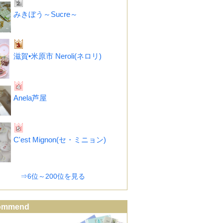
みきぼう～Sucre～
滋賀•米原市 Neroli(ネロリ)
Anela芦屋
C'est Mignon(セ・ミニョン)
⇒6位～200位を見る
ommend