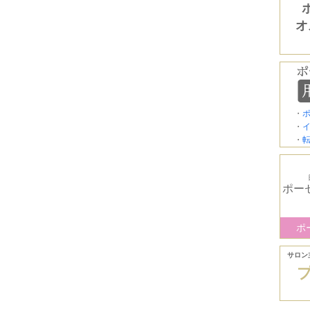
オ
・
・
・
ポー
ポ
サロン