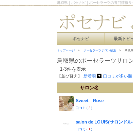
鳥取県｜ポセナビ｜ポーセラーツの専門情報サ
ポセナビ
最新トピ
トップページ
ポーセラーツサロン検索
鳥取県
鳥取県のポーセラーツサロ
1-3件を表示
【並び替え】
新着順
口コミが多い順
サロン名
Sweet Rose
口コミ
(
2
)
salon de LOUIS(サロンドル
口コミ
(
1
)