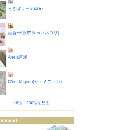
みきぼう～Sucre～
滋賀•米原市 Neroli(ネロリ)
Anela芦屋
C'est Mignon(セ・ミニョン)
⇒6位～200位を見る
ommend