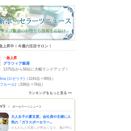
急上昇中！今週の注目サロン！
↑急上昇
グラツィア銀座
1375位から56位に大幅ランクアップ！
elina (ロゼリナ)
（1141位⇒90位）
ur(フルール)
（338位⇒76位）
ランキングをもっと見る >>
ws
/ ポーセラーツニュース
大人女子の夏支度。会社員や主婦に人
気の「ガラスポーセラー...
だんだんと日差しが明るくなり、風の中に