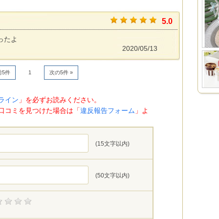
5.0
ったよ
2020/05/13
前5件
1
次の5件 »
ライン
」を必ずお読みください。
口コミを見つけた場合は「
違反報告フォーム
」よ
(15文字以内)
(50文字以内)