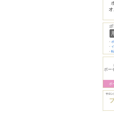
オ
・
・
・
ポー
ポ
サロン