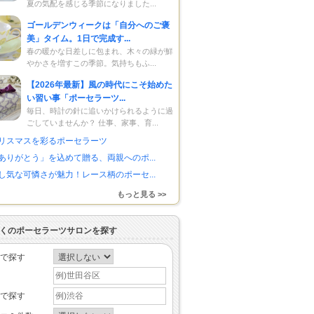
夏の気配を感じる季節になりました...
ゴールデンウィークは「自分へのご褒
美」タイム。1日で完成す...
春の暖かな日差しに包まれ、木々の緑が鮮
やかさを増すこの季節。気持ちもふ...
【2026年最新】風の時代にこそ始めた
い習い事「ポーセラーツ...
毎日、時計の針に追いかけられるように過
ごしていませんか？ 仕事、家事、育...
リスマスを彩るポーセラーツ
ありがとう」を込めて贈る、両親へのポ...
し気な可憐さが魅力！レース柄のポーセ...
もっと見る >>
くのポーセラーツサロンを探す
で探す
で探す