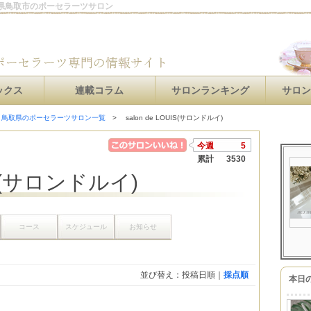
｜鳥取県鳥取市のポーセラーツサロン
ックス
連載コラム
サロンランキング
サロ
鳥取県のポーセラーツサロン一覧
salon de LOUIS(サロンドルイ)
今週
5
累計
3530
UIS(サロンドルイ)
コース
スケジュール
お知らせ
並び替え：投稿日順｜
採点順
本日