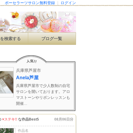
ポーセラーツサロン無料登録
|
ログイン
ンを検索する
ブログ一覧
兵庫県芦屋市
Anela芦屋
兵庫県芦屋市で少人数制の自宅
サロンを開いております。アロ
マストーンやリボンレッスンも
開催...
の
♥ステキ!!
な作品Best5
08月06日分
作品名