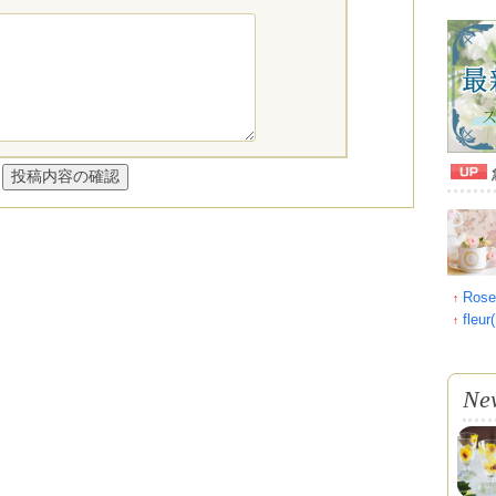
Ros
↑
fle
↑
Ne