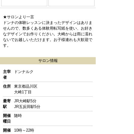
★サロンより一言
ドンナの体験レッスンに決まったデザインはありま
せんので、数多くある体験用転写紙を使い、お好き
なデザインでお作りください。大崎からは雨に濡れ
ないでお越しいただけます。お子様連れも大歓迎で
す。
サロン情報
主宰
ドンナルク
者
住所
東京都品川区
大崎1丁目
最寄
JR大崎駅5分
駅
JR五反田駅5分
開催
随時
曜日
開催
10時～22時