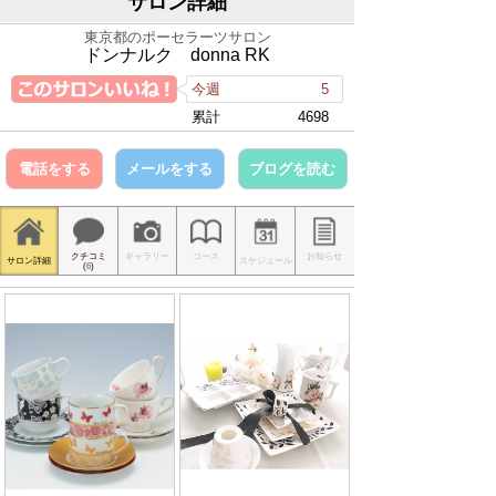
サロン詳細
東京都のポーセラーツサロン
ドンナルク donna RK
今週
5
累計
4698
電話をする
メールをする
ブログを読む
クチコミ
ギャラリー
コース
お知らせ
サロン詳細
スケジュール
(
6
)