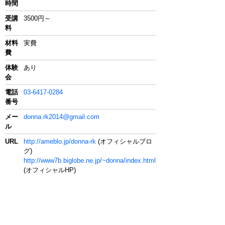
時間
受講
3500円～
料
材料
実費
費
体験
あり
会
電話
03-6417-0284
番号
メー
donna.rk2014@gmail.com
ル
URL
http://ameblo.jp/donna-rk
(オフィシャルブロ
グ)
http://www7b.biglobe.ne.jp/~donna/index.html
(オフィシャルHP)