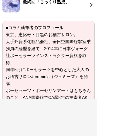
最終回「じっくり熟成」
■コラム執筆者のプロフィール
東京、恵比寿・目黒のお稽古サロン。
大手外資系化粧品会社、全日空国際線客室乗
務員の経歴を経て、2014年に日本ヴォーグ
社ポーセラーツインストラクター資格を取
得。
同年5月にポーセラーツを中心とした大人の
お稽古サロンJemmie's（ジェミーズ）を開
講。
ポーセラーツ・ポーセリンアートはもちろん
のこと、ANA国際線でCA歴8年の主宰者AKI
先生によるおもてなし術を学べるサロンとし
ても話題を集めている。
2014年の開講からわずか1年程にも関わら
ず、日本テレビ「スッキリ!!」やフジテレビ
「バイキング」などのテレビにも出演するな