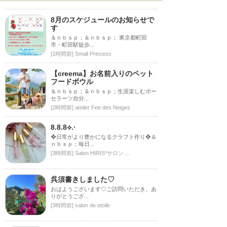
8月のスケジュールのお知らせで
す
＆ｎｂｓｐ；＆ｎｂｓｐ； 東京都町田
市・町田駅徒歩...
[1時間前]
Small Princess
【creema】お名前入りのペット
フードボウル
＆ｎｂｓｐ；＆ｎｂｓｐ；生涯楽しむポー
セラーツ自分...
[2時間前]
atelier Fee des Neiges
8.8.8⟡.·
❖日常がより豊かになるクラフト作り❖＆
ｎｂｓｐ；毎日...
[3時間前]
Salon HIRIS*サロン ...
呉須書きしました♡
おはようございます♡ご訪問いただき、あ
りがとうござ...
[3時間前]
salon de etoile