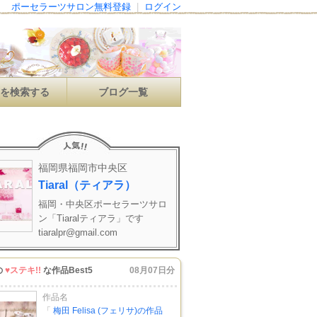
ポーセラーツサロン無料登録
|
ログイン
ンを検索する
ブログ一覧
福岡県福岡市中央区
Tiaral（ティアラ）
福岡・中央区ポーセラーツサロ
ン「Tiaralティアラ」です
tiaralpr@gmail.com
の
♥ステキ!!
な作品Best5
08月07日分
作品名
「
梅田 Felisa (フェリサ)の作品