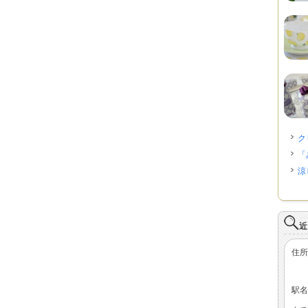
ク
「
涼
近
住所
駅名