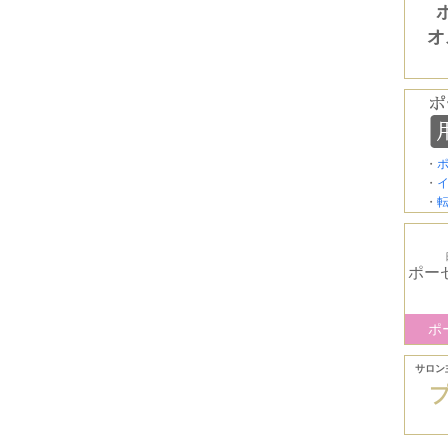
オ
・
・
・
ポー
ポ
サロン