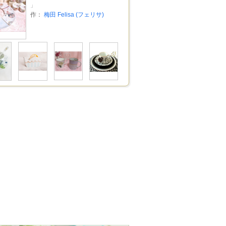
」
作：
梅田 Felisa (フェリサ)