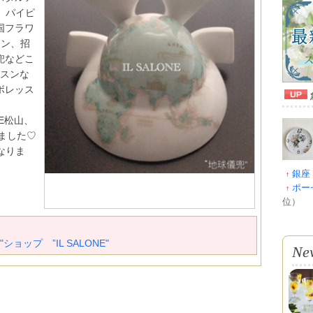
ム、パイピ
国フラワ
スン、招
兜などこ
ッスンな
ボレッス
NE松山、
しました♡
になりま
銀座
↑
ポー
↑
位）
ショップ ”IL SALONE"
Ne