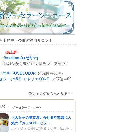
急上昇中！今週の注目サロン！
↑急上昇
Roselina (ロゼリナ)
1141位から90位に大幅ランクアップ！
・静岡 ROSECOLOR
（452位⇒88位）
セラーツ堺市 アトリエKOKO
（437位⇒85
ランキングをもっと見る >>
ws
/ ポーセラーツニュース
大人女子の夏支度。会社員や主婦に人
気の「ガラスポーセラー...
だんだんと日差しが明るくなり、風の中に