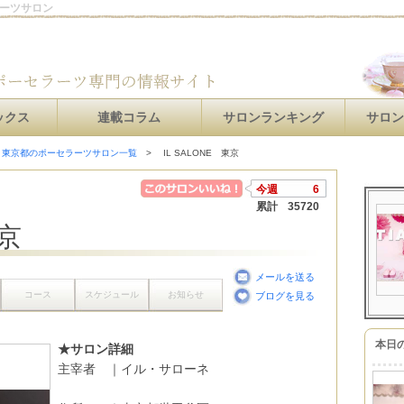
ラーツサロン
ックス
連載コラム
サロンランキング
サロ
東京都のポーセラーツサロン一覧
IL SALONE 東京
今週
6
累計
35720
東京
メールを送る
コース
スケジュール
お知らせ
ブログを見る
本日
★サロン詳細
主宰者 ｜イル・サローネ