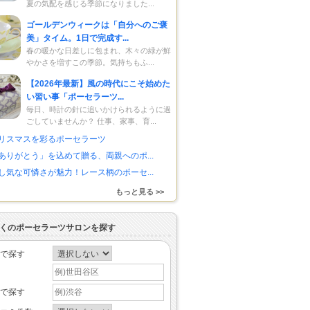
夏の気配を感じる季節になりました...
ゴールデンウィークは「自分へのご褒
美」タイム。1日で完成す...
春の暖かな日差しに包まれ、木々の緑が鮮
やかさを増すこの季節。気持ちもふ...
【2026年最新】風の時代にこそ始めた
い習い事「ポーセラーツ...
毎日、時計の針に追いかけられるように過
ごしていませんか？ 仕事、家事、育...
リスマスを彩るポーセラーツ
ありがとう」を込めて贈る、両親へのポ...
し気な可憐さが魅力！レース柄のポーセ...
もっと見る >>
くのポーセラーツサロンを探す
で探す
で探す