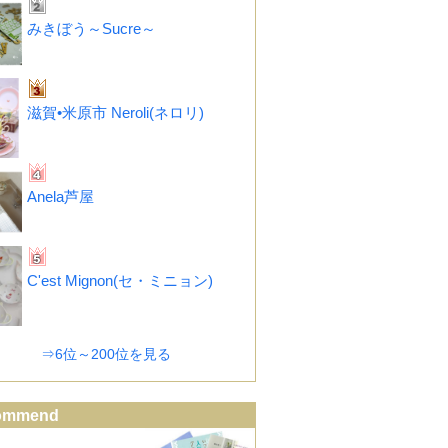
みきぼう～Sucre～
滋賀•米原市 Neroli(ネロリ)
Anela芦屋
C'est Mignon(セ・ミニョン)
⇒6位～200位を見る
ommend