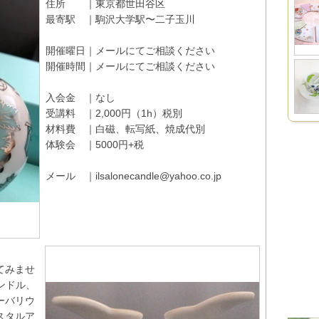
住所 ｜東京都世田谷区
最寄駅 ｜駒沢大学駅〜二子玉川
開催曜日｜メールにてご相談ください
開催時間｜メールにてご相談ください
入会金 ｜なし
受講料 ｜2,000円（1h）税別
材料費 ｜白磁、転写紙、焼成代別
体験会 ｜5000円+税
メール ｜ilsalonecandle@yahoo.co.jp
てみませ
ャンドル、
ーバリウ
スタルア