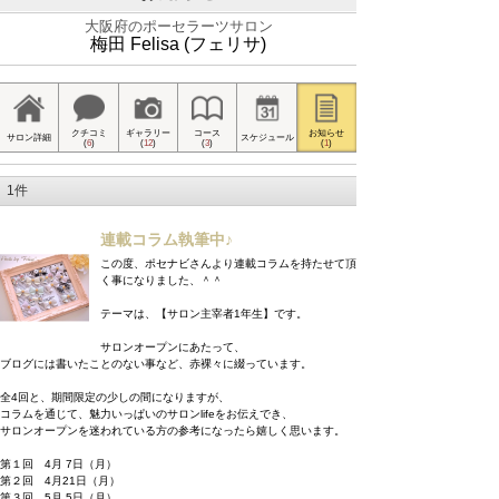
大阪府のポーセラーツサロン
梅田 Felisa (フェリサ)
クチコミ
ギャラリー
コース
お知らせ
サロン詳細
スケジュール
(
6
)
(
12
)
(
3
)
(
1
)
1件
連載コラム執筆中♪
この度、ポセナビさんより連載コラムを持たせて頂
く事になりました、＾＾
テーマは、【サロン主宰者1年生】です。
サロンオープンにあたって、
ブログには書いたことのない事など、赤裸々に綴っています。
全4回と、期間限定の少しの間になりますが、
コラムを通じて、魅力いっぱいのサロンlifeをお伝えでき、
サロンオープンを迷われている方の参考になったら嬉しく思います。
第１回 4月 7日（月）
第２回 4月21日（月）
第３回 5月 5日（月）