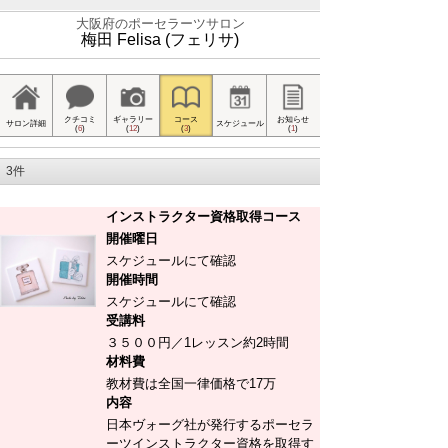
大阪府のポーセラーツサロン
梅田 Felisa (フェリサ)
クチコミ
ギャラリー
コース
お知らせ
サロン詳細
スケジュール
(
6
)
(
12
)
(
3
)
(
1
)
3件
インストラクター資格取得コース
開催曜日
スケジュールにて確認
開催時間
スケジュールにて確認
受講料
３５００円／1レッスン約2時間
材料費
教材費は全国一律価格で17万
内容
日本ヴォーグ社が発行するポーセラ
ーツインストラクター資格を取得す