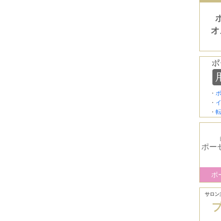
オ
・
・
・
ポー
ポ
サロン