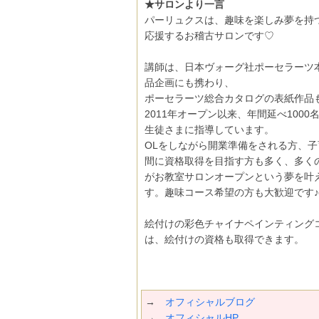
★サロンより一言
パーリュクスは、趣味を楽しみ夢を持
応援するお稽古サロンです♡
講師は、日本ヴォーグ社ポーセラーツ
品企画にも携わり、
ポーセラーツ総合カタログの表紙作品
2011年オープン以来、年間延べ1000
生徒さまに指導しています。
OLをしながら開業準備をされる方、子
間に資格取得を目指す方も多く、多く
がお教室サロンオープンという夢を叶
す。趣味コース希望の方も大歓迎です♪
絵付けの彩色チャイナペインティング
は、絵付けの資格も取得できます。
→
オフィシャルブログ
→
オフィシャルHP