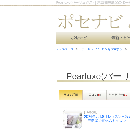
Pearluxe(パーリュクス)｜東京都豊島区のポ
ポセナビ
最新トピ
トップページ
ポーセラーツサロンを検索する
Pearluxe(パ
サロン詳細
口コミ(
5
)
ギャラリー(
12
)
[1週間前]
2026年7月/8月レッスン日
川高島屋で夏休みキッズレ...