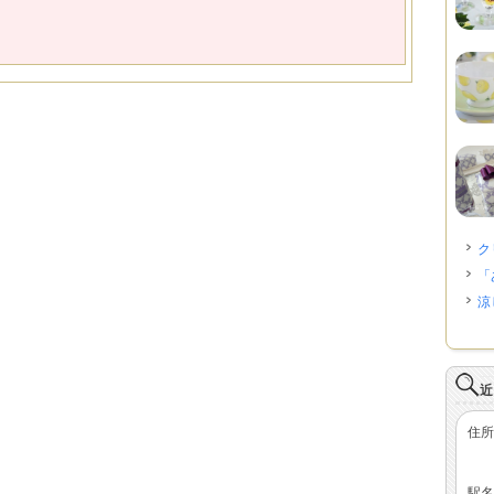
ク
「
涼
近
住所
駅名