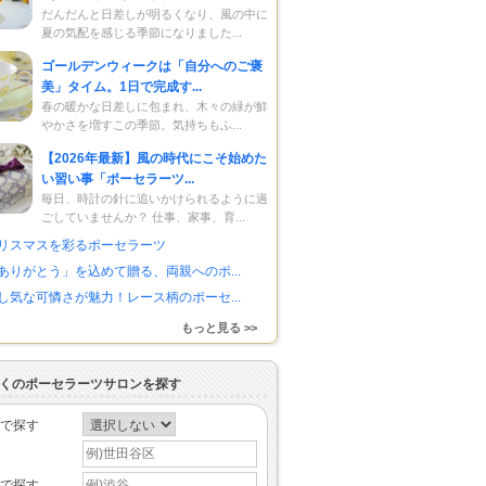
だんだんと日差しが明るくなり、風の中に
夏の気配を感じる季節になりました...
ゴールデンウィークは「自分へのご褒
美」タイム。1日で完成す...
春の暖かな日差しに包まれ、木々の緑が鮮
やかさを増すこの季節。気持ちもふ...
【2026年最新】風の時代にこそ始めた
い習い事「ポーセラーツ...
毎日、時計の針に追いかけられるように過
ごしていませんか？ 仕事、家事、育...
リスマスを彩るポーセラーツ
ありがとう」を込めて贈る、両親へのポ...
し気な可憐さが魅力！レース柄のポーセ...
もっと見る >>
くのポーセラーツサロンを探す
で探す
で探す