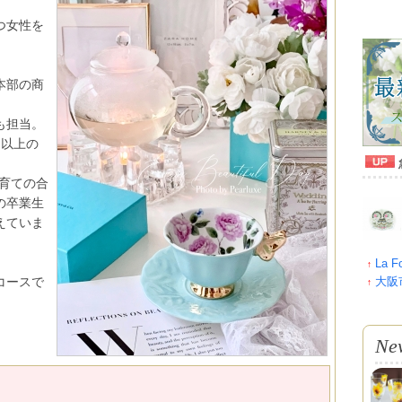
つ女性を
本部の商
も担当。
名以上の
育ての合
の卒業生
えていま
La F
↑
コースで
大阪市
↑
Ne