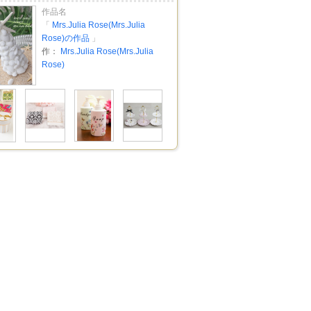
作品名
「
Mrs.Julia Rose(Mrs.Julia
Rose)の作品
」
作：
Mrs.Julia Rose(Mrs.Julia
Rose)