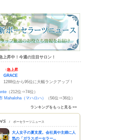
急上昇中！今週の注目サロン！
↑急上昇
GRACE
1288位から95位に大幅ランクアップ！
onte
（212位⇒74位）
 Mahaloha（マハロハ）
（56位⇒36位）
ランキングをもっと見る >>
ws
/ ポーセラーツニュース
大人女子の夏支度。会社員や主婦に人
気の「ガラスポーセラー...