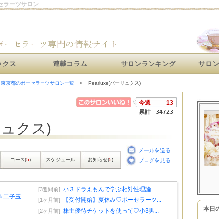
ーセラーツサロン
ックス
連載コラム
サロンランキング
サロ
東京都のポーセラーツサロン一覧
Pearluxe(パーリュクス)
今週
13
累計
34723
ーリュクス)
メールを送る
コース(
5
)
スケジュール
お知らせ(
5
)
ブログを見る
小３ドラえもんで学ぶ相対性理論...
[3週間前]
程＆二子玉
【受付開始】夏休み♡ポーセラーツ...
[1ヶ月前]
本日
株主優待チケットを使って♡小3男...
[2ヶ月前]