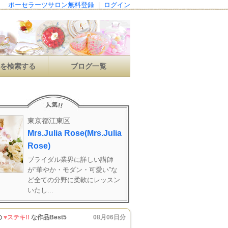
ポーセラーツサロン無料登録
|
ログイン
ンを検索する
ブログ一覧
東京都江東区
Mrs.Julia Rose(Mrs.Julia
Rose)
ブライダル業界に詳しい講師
が”華やか・モダン・可愛い”な
ど全ての分野に柔軟にレッスン
いたし...
の
♥ステキ!!
な作品Best5
08月06日分