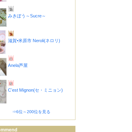
みきぼう～Sucre～
滋賀•米原市 Neroli(ネロリ)
Anela芦屋
C'est Mignon(セ・ミニョン)
⇒6位～200位を見る
ommend