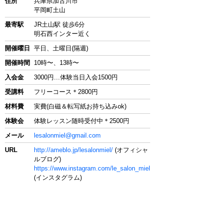
住所
兵庫県加古川市
平岡町土山
最寄駅
JR土山駅 徒歩6分
明石西インター近く
開催曜日
平日、土曜日(隔週)
開催時間
10時〜、13時〜
入会金
3000円…体験当日入会1500円
受講料
フリーコース＊2800円
材料費
実費(白磁＆転写紙お持ち込みok)
体験会
体験レッスン随時受付中＊2500円
メール
lesalonmiel@gmail.com
URL
http://ameblo.jp/lesalonmiel/
(オフィシャ
ルブログ)
https://www.instagram.com/le_salon_miel
(インスタグラム)