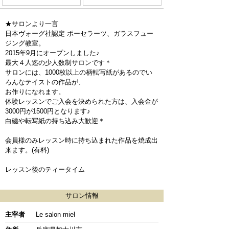
★サロンより一言
日本ヴォーグ社認定 ポーセラーツ、ガラスフュー
ジング教室。
2015年9月にオープンしました♪
最大４人迄の少人数制サロンです＊
サロンには、1000枚以上の柄転写紙があるのでい
ろんなテイストの作品が、
お作りになれます。
体験レッスンでご入会を決められた方は、入会金が
3000円が1500円となります♪
白磁や転写紙の持ち込み大歓迎＊
会員様のみレッスン時に持ち込まれた作品を焼成出
来ます。(有料)
レッスン後のティータイム
サロン情報
主宰者
Le salon miel