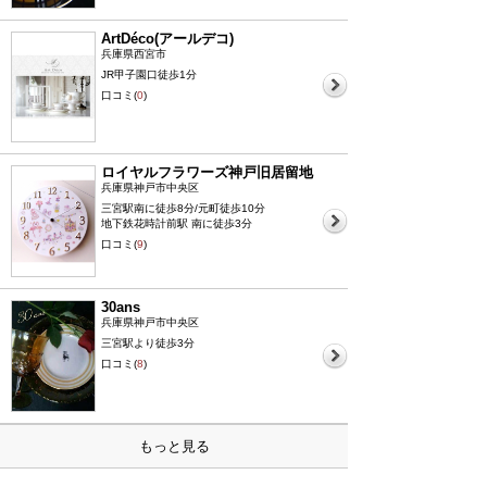
ArtDéco(アールデコ)
兵庫県西宮市
JR甲子園口徒歩1分
口コミ(
0
)
ロイヤルフラワーズ神戸旧居留地
兵庫県神戸市中央区
三宮駅南に徒歩8分/元町徒歩10分
地下鉄花時計前駅 南に徒歩3分
口コミ(
9
)
30ans
兵庫県神戸市中央区
三宮駅より徒歩3分
口コミ(
8
)
もっと見る