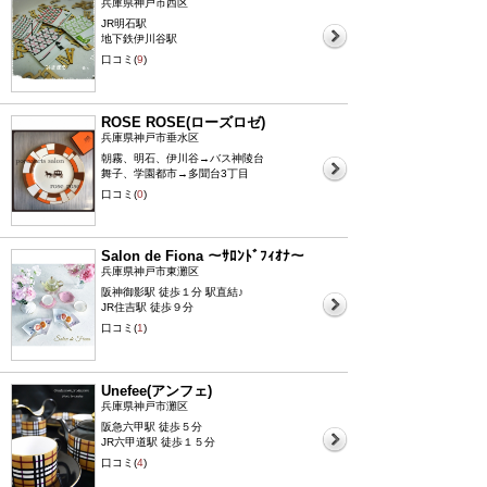
兵庫県神戸市西区
JR明石駅
地下鉄伊川谷駅
口コミ(
9
)
ROSE ROSE(ローズロゼ)
兵庫県神戸市垂水区
朝霧、明石、伊川谷→バス神陵台
舞子、学園都市→多聞台3丁目
口コミ(
0
)
Salon de Fiona 〜ｻﾛﾝﾄﾞﾌｨｵﾅ〜
兵庫県神戸市東灘区
阪神御影駅 徒歩１分 駅直結♪
JR住吉駅 徒歩９分
口コミ(
1
)
Unefee(アンフェ)
兵庫県神戸市灘区
阪急六甲駅 徒歩５分
JR六甲道駅 徒歩１５分
口コミ(
4
)