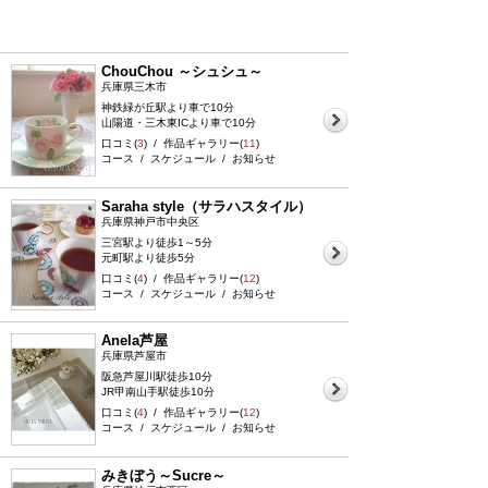
ChouChou ～シュシュ～
兵庫県三木市
神鉄緑が丘駅より車で10分
山陽道・三木東ICより車で10分
口コミ(
3
) / 作品ギャラリー(
11
)
コース / スケジュール / お知らせ
Saraha style（サラハスタイル）
兵庫県神戸市中央区
三宮駅より徒歩1～5分
元町駅より徒歩5分
口コミ(
4
) / 作品ギャラリー(
12
)
コース / スケジュール / お知らせ
Anela芦屋
兵庫県芦屋市
阪急芦屋川駅徒歩10分
JR甲南山手駅徒歩10分
口コミ(
4
) / 作品ギャラリー(
12
)
コース / スケジュール / お知らせ
みきぼう～Sucre～