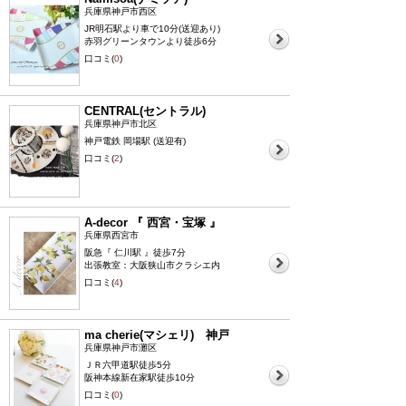
兵庫県神戸市西区
JR明石駅より車で10分(送迎あり)
赤羽グリーンタウンより徒歩6分
口コミ(
0
)
CENTRAL(セントラル)
兵庫県神戸市北区
神戸電鉄 岡場駅 (送迎有)
口コミ(
2
)
A-decor 『 西宮・宝塚 』
兵庫県西宮市
阪急『 仁川駅 』徒歩7分
出張教室：大阪狭山市クラシエ内
口コミ(
4
)
ma cherie(マシェリ) 神戸
兵庫県神戸市灘区
ＪＲ六甲道駅徒歩5分
阪神本線新在家駅徒歩10分
口コミ(
0
)