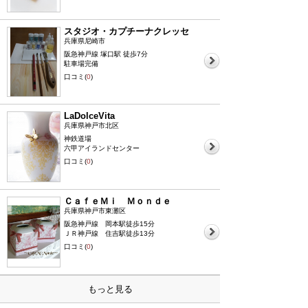
スタジオ・カプチーナクレッセ
兵庫県尼崎市
阪急神戸線 塚口駅 徒歩7分
駐車場完備
口コミ(
0
)
LaDolceVita
兵庫県神戸市北区
神鉄道場
六甲アイランドセンター
口コミ(
0
)
ＣａｆｅＭｉ Ｍｏｎｄｅ
兵庫県神戸市東灘区
阪急神戸線 岡本駅徒歩15分
ＪＲ神戸線 住吉駅徒歩13分
口コミ(
0
)
もっと見る