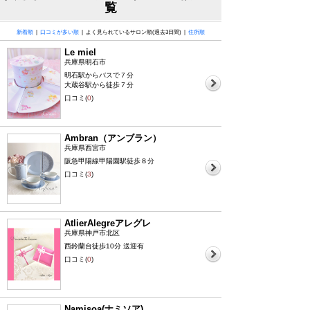
覧
新着順
|
口コミが多い順
| よく見られているサロン順(過去3日間) |
住所順
Le miel
兵庫県明石市
明石駅からバスで７分
大蔵谷駅から徒歩７分
口コミ(
0
)
Ambran（アンブラン）
兵庫県西宮市
阪急甲陽線甲陽園駅徒歩８分
口コミ(
3
)
AtlierAlegreアレグレ
兵庫県神戸市北区
西鈴蘭台徒歩10分 送迎有
口コミ(
0
)
Namisoa(ナミソア)