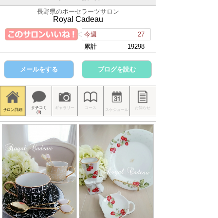
長野県のポーセラーツサロン
Royal Cadeau
今週
27
累計
19298
メールをする
ブログを読む
クチコミ
ギャラリー
コース
お知らせ
サロン詳細
スケジュール
(
0
)