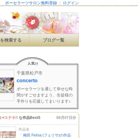
ポーセラーツサロン無料登録
|
ログイン
ンを検索する
ブログ一覧
千葉県松戸市
concerto
ポーセラーツを通して幸せな時
間がすごせますよう、生徒様の
手作りを応援してまいります♪
の
♥ステキ!!
な作品Best5
08月07日分
作品名
「
梅田 Felisa (フェリサ)の作品