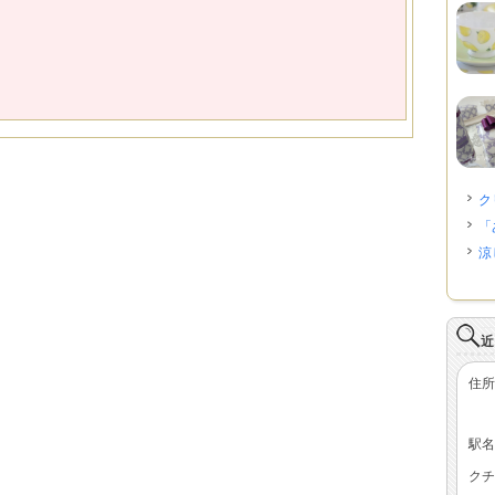
ク
「
涼
近
住所
駅名
クチ