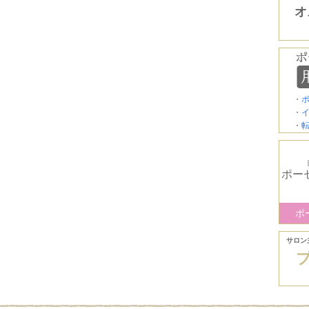
オ
・
・
・
ポー
ポ
サロン