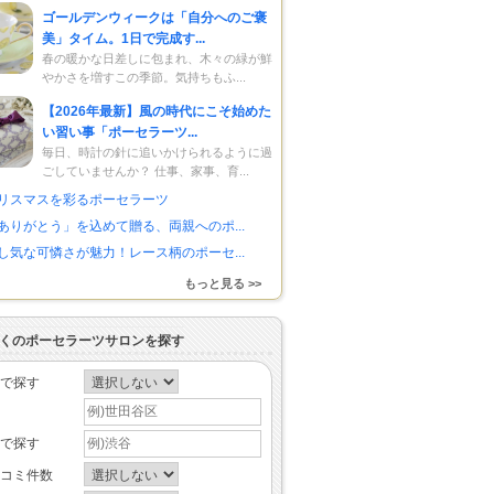
ゴールデンウィークは「自分へのご褒
美」タイム。1日で完成す...
春の暖かな日差しに包まれ、木々の緑が鮮
やかさを増すこの季節。気持ちもふ...
【2026年最新】風の時代にこそ始めた
い習い事「ポーセラーツ...
毎日、時計の針に追いかけられるように過
ごしていませんか？ 仕事、家事、育...
リスマスを彩るポーセラーツ
ありがとう」を込めて贈る、両親へのポ...
し気な可憐さが魅力！レース柄のポーセ...
もっと見る >>
くのポーセラーツサロンを探す
で探す
で探す
コミ件数