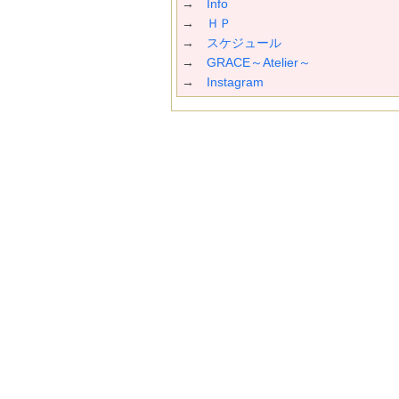
→
Info
→
ＨＰ
→
スケジュール
→
GRACE～Atelier～
→
Instagram