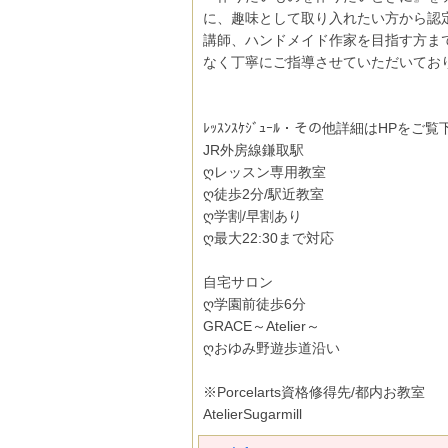
に、趣味として取り入れたい方から認
講師、ハンドメイド作家を目指す方ま
なく丁寧にご指導させていただいてお
ﾚｯｽﾝｽｹｼﾞｭｰﾙ・その他詳細はHPをご
JR外房線鎌取駅
ღレッスン専用教室
ღ徒歩2分/駅近教室
ღ学割/早割あり
ღ最大22:30まで対応
自宅サロン
ღ学園前徒歩6分
GRACE～Atelier～
ღおゆみ野遊歩道沿い
※Porcelarts資格修得先/都内お教室
AtelierSugarmill