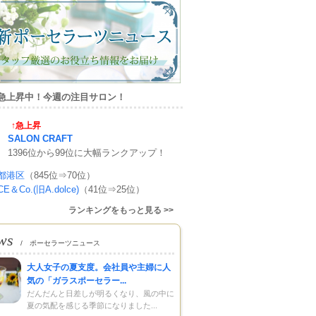
急上昇中！今週の注目サロン！
↑急上昇
SALON CRAFT
1396位から99位に大幅ランクアップ！
都港区
（845位⇒70位）
E＆Co.(旧A.dolce)
（41位⇒25位）
ランキングをもっと見る >>
ws
/ ポーセラーツニュース
大人女子の夏支度。会社員や主婦に人
気の「ガラスポーセラー...
だんだんと日差しが明るくなり、風の中に
夏の気配を感じる季節になりました...