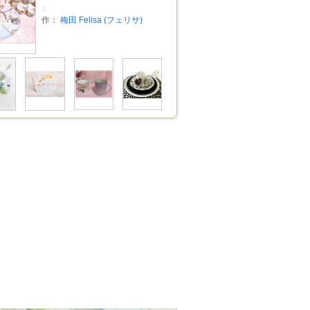
」
作：
梅田 Felisa (フェリサ)