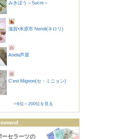
みきぼう～Sucre～
滋賀•米原市 Neroli(ネロリ)
Anela芦屋
C'est Mignon(セ・ミニョン)
⇒6位～200位を見る
ommend
ポーセラーツの