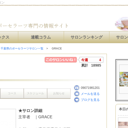
ロン
ックス
連載コラム
サロンランキング
サロ
千葉県のポーセラーツサロン一覧
GRACE
今週
4
累計
18985
09071981201
コース
スケジュール
お知らせ
メールを送る
ブログを見る
本日
★サロン詳細
主宰者 ｜GRACE