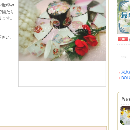
定取得や
で隔たり
ります。
覧下さい。
東京
↑
DOLC
↑
Ne