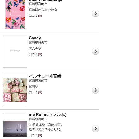
宮崎県宮崎市
宮崎駅から車で15分
口コミ(
0
)
Candy
宮崎県日向市
財光寺駅
口コミ(
0
)
イルサローネ宮崎
宮崎県宮崎市
宮崎駅
口コミ(
0
)
me Ru mu（メルム）
宮崎県宮崎市
JR日豊本線「宮崎神宮」
最寄りのバス停より1分
口コミ(
0
)