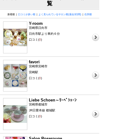
覧
新着順 |
口コミが多い順
|
よく見られているサロン順(過去3日間)
|
住所順
Y-room
宮崎県日向市
日向市駅より車約６分
口コミ(
0
)
favori
宮崎県宮崎市
宮崎駅
口コミ(
0
)
Liebe Schoen～ﾘｰﾍﾞｼｪｰﾝ
宮崎県都城市
JR日豊本線 都城駅
口コミ(
0
)
Salon Roserouge