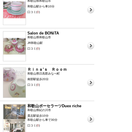
和歌山県和歌山市
和歌山駅から車10分
口コミ(
0
)
Salon de BONiTA
和歌山県和歌山市
JR和歌山駅
口コミ(
0
)
Ｒｉｎａ’ｓ Ｒｏｏｍ
和歌山県日高郡みなべ町
南部駅徒歩20分
口コミ(
0
)
和歌山ポーセラーツDuex riche
和歌山県紀の川市
貴志駅徒歩10分
和歌山駅から車で30分
口コミ(
0
)