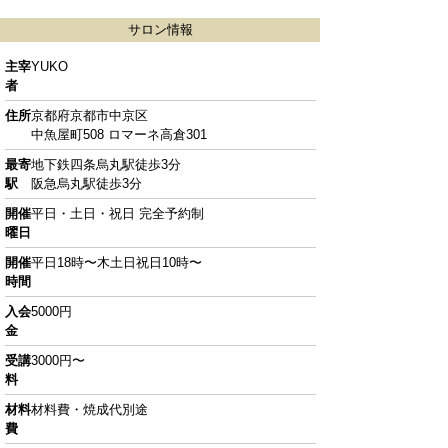
サロン情報
主宰
YUKO
者
住所
京都府京都市中京区
中魚屋町508 ロマーネ高倉301
最寄
地下鉄四条烏丸駅徒歩3分
駅
阪急烏丸駅徒歩3分
開催
平日・土日・祝日 完全予約制
曜日
開催
平日18時〜木土日祝日10時〜
時間
入会
5000円
金
受講
3000円〜
料
材料
材料費・焼成代別途
費