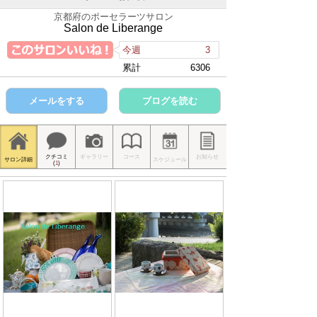
京都府のポーセラーツサロン
Salon de Liberange
今週
3
累計
6306
メールをする
ブログを読む
クチコミ
ギャラリー
コース
お知らせ
サロン詳細
スケジュール
(
1
)