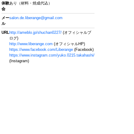
体験
あり（材料・焼成代込）
会
メー
salon.de.liberange@gmail.com
ル
URL
http://ameblo.jp/shuchan0227/
(オフィシャルブ
ログ)
http://www.liberange.com
(オフィシャルHP)
https://www.facebook.com/Liberange
(Facebook)
https://www.instagram.com/yuko.0215.takahashi/
(Instagram)