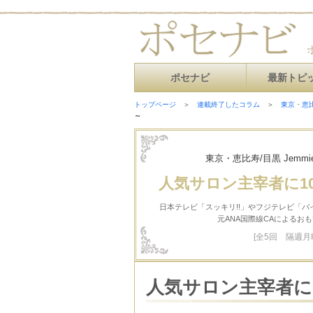
ポセナビ
最新トピ
トップページ
＞
連載終了したコラム
＞
東京・恵比
～
東京・恵比寿/目黒 Jemm
人気サロン主宰者に1
日本テレビ「スッキリ!!」やフジテレビ「
元ANA国際線CAによるお
[全5回 隔週月
人気サロン主宰者に