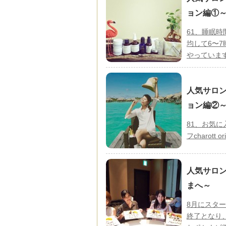
ョン編①
61、睡眠時
均して6〜
やっています
人気サロン
ョン編②
81、お気
フcharot
人気サロン
まへ～
8月にスタ
終了となり