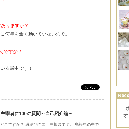
はありますか？
ここ何年も全く動いていないので。
なんですか？
ている最中です！
Rec
主宰者に100の質問～自己紹介編～
オ
はどこですか？ 縁結びの国、島根県です。 島根県の中で