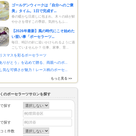
ゴールデンウィークは「自分へのご褒
美」タイム。1日で完成す...
春の暖かな日差しに包まれ、木々の緑が鮮
やかさを増すこの季節。気持ちもふ...
【2026年最新】風の時代にこそ始めた
い習い事「ポーセラーツ...
毎日、時計の針に追いかけられるように過
ごしていませんか？ 仕事、家事、育...
リスマスを彩るポーセラーツ
ありがとう」を込めて贈る、両親へのポ...
し気な可憐さが魅力！レース柄のポーセ...
もっと見る >>
くのポーセラーツサロンを探す
で探す
で探す
コミ件数