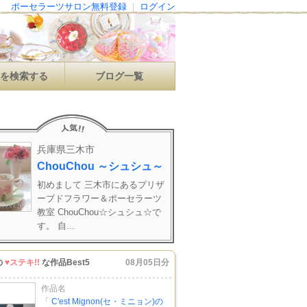
ポーセラーツサロン無料登録
|
ログイン
ンを検索する
ブログ一覧
兵庫県三木市
ChouChou ～シュシュ～
初めまして 三木市にあるプリザ
ーブドフラワー＆ポーセラーツ
教室 ChouChou☆シュシュ☆で
す。 自...
の
♥ステキ!!
な作品Best5
08月05日分
作品名
「
C'est Mignon(セ・ミニョン)の