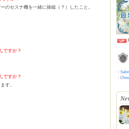
ザーのセスナ機を一緒に操縦（？）したこと。
んですか？
Salo
↑
んですか？
Cho
↑
ります。
Ne