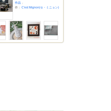
作品
」
作：
C'est Mignon(セ・ミニョン)