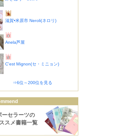
滋賀•米原市 Neroli(ネロリ)
Anela芦屋
C'est Mignon(セ・ミニョン)
⇒6位～200位を見る
ommend
ポーセラーツの
ススメ書籍一覧