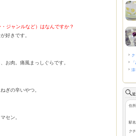
」
ン・ジャンルなど）はなんですか？
音が好きです。
？
ク
司、お肉。痛風まっしぐらです。
「
涼
？
玉ねぎの辛いやつ。
近
住所
ミマセン。
駅名
クチ