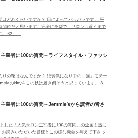
～
間はどれぐらいですか？ 日によってバラバラです。 平
7時間位だと思います。完全に夜型で、サロンも遅くまで
。 62、…
主宰者に100の質問～ライフスタイル・ファッシ
～
に入りの靴はなんですか？ 絶賛気になり中の「猫」モチー
t orimpiaのkittyをこの秋は履き倒そうと思っています。 8…
主宰者に100の質問～Jemmie’sから読者の皆さ
ートした「人気サロン主宰者に100の質問」の企画も遂に
、お読みいただいた皆様とこの様な機会を与えて下さっ