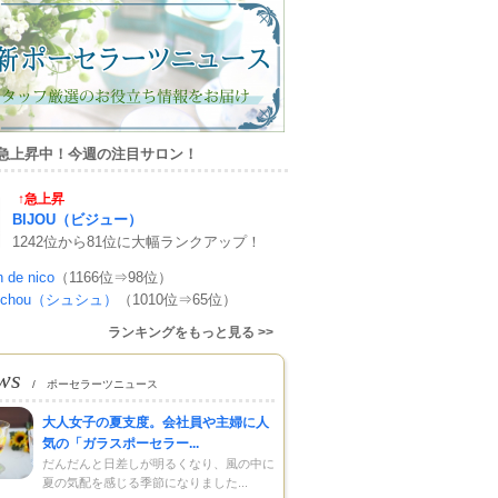
急上昇中！今週の注目サロン！
↑急上昇
BIJOU（ビジュー）
1242位から81位に大幅ランクアップ！
n de nico
（1166位⇒98位）
uchou（シュシュ）
（1010位⇒65位）
ランキングをもっと見る >>
ws
/ ポーセラーツニュース
大人女子の夏支度。会社員や主婦に人
気の「ガラスポーセラー...
だんだんと日差しが明るくなり、風の中に
夏の気配を感じる季節になりました...