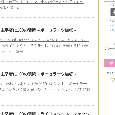
で生まれ育ちました。 2、小さい頃はどんな子でした
暮れると隣にい…
・
・
主宰者に100の質問～ポーセラーツ編①～
・
セラーツの魅力はなんですか？ 自分の「あったらいいな」
に出来てしまうところや集中して作業に没頭する時間が
ポー
レッシュに繋が…
ポ
サロン
主宰者に100の質問～ポーセラーツ編②～
のこだわりはありますか？ 沢山あります。 ポーセラー
んでいただく事と同じ位、Jemmie’sでお過ごし頂く”時
主宰者に100の質問～ライフスタイル・ファッシ