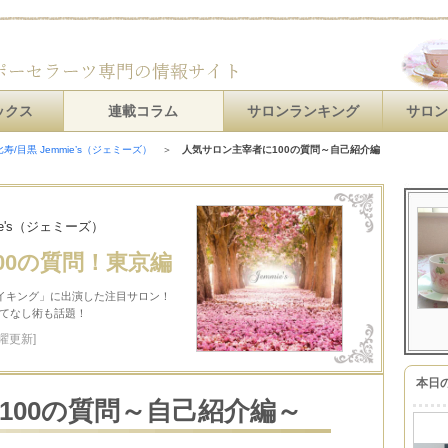
ックス
連載コラム
サロンランキング
サロ
寿/目黒 Jemmie’s（ジェミーズ）
＞
人気サロン主宰者に100の質問～自己紹介編
ie's（ジェミーズ）
00の質問！東京編
バイキング」に出演した注目サロン！
もてなし術も話題！
曜更新]
本日
100の質問～自己紹介編～