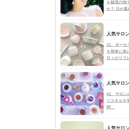
も秘境の地
か？ 日が
人気サロン
21、ポー
を簡単に形
日々のリフ
人気サロン
41、サロン
ツスキルを学
間…
人気サロン