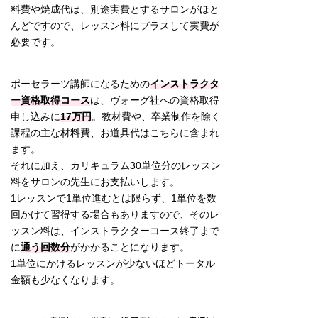
料費や焼成代は、別途実費とするサロンがほと
んどですので、レッスン料にプラスして実費が
必要です。
ポーセラーツ講師になるための
インストラクタ
ー資格取得コース
は、ヴォーグ社への資格取得
申し込みに
17万円
。教材費や、卒業制作を除く
課程の主な材料費、お道具代はこちらに含まれ
ます。
それに加え、カリキュラム30単位分のレッスン
料をサロンの先生にお支払いします。
1レッスンで1単位進むとは限らず、1単位を数
回かけて習得する場合もありますので、そのレ
ッスン料は、インストラクターコース終了まで
に
通う回数分
がかかることになります。
1単位にかけるレッスンが少ないほどトータル
金額も少なくなります。