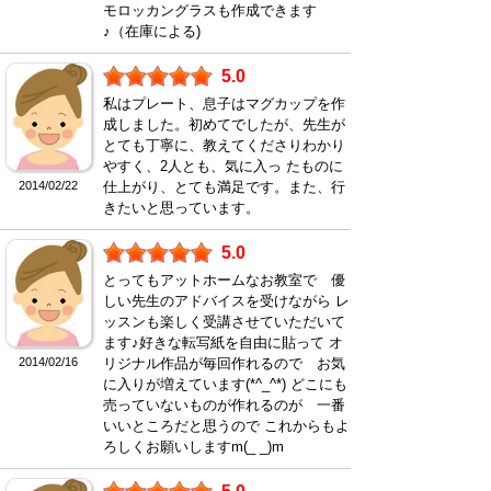
モロッカングラスも作成できます
♪（在庫による)
5.0
私はプレート、息子はマグカップを作
成しました。初めてでしたが、先生が
とても丁寧に、教えてくださりわかり
やすく、2人とも、気に入っ たものに
2014/02/22
仕上がり、とても満足です。また、行
きたいと思っています。
5.0
とってもアットホームなお教室で 優
しい先生のアドバイスを受けながら レ
ッスンも楽しく受講させていただいて
ます♪好きな転写紙を自由に貼って オ
2014/02/16
リジナル作品が毎回作れるので お気
に入りが増えています(*^_^*) どこにも
売っていないものが作れるのが 一番
いいところだと思うので これからもよ
ろしくお願いしますm(_ _)m