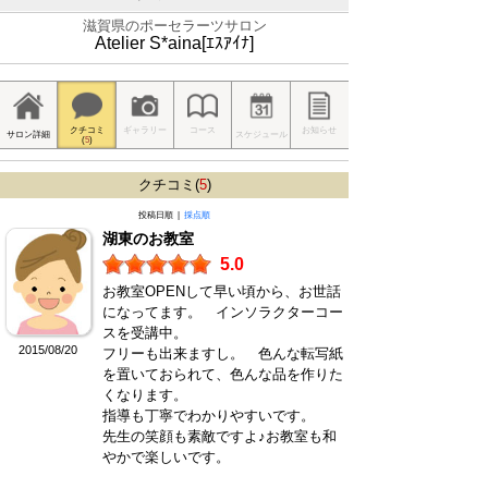
滋賀県のポーセラーツサロン
Atelier S*aina[ｴｽｱｲﾅ]
クチコミ
ギャラリー
コース
お知らせ
サロン詳細
スケジュール
(
5
)
クチコミ(
5
)
投稿日順 |
採点順
湖東のお教室
5.0
お教室OPENして早い頃から、お世話
になってます。 インソラクターコー
スを受講中。
2015/08/20
フリーも出来ますし。 色んな転写紙
を置いておられて、色んな品を作りた
くなります。
指導も丁寧でわかりやすいです。
先生の笑顔も素敵ですよ♪お教室も和
やかで楽しいです。