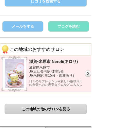
口コミを投稿する
メールをする
ブログを読む
この地域のおすすめサロン
滋賀•米原市 Neroli(ネロリ)
滋賀県米原市
JR近江長岡駅 徒歩5分
JR米原駅 車15分（送迎あり）
日々のリフレッシュや新しい趣味休日
の自分へのご褒美タイムなど…大人...
この地域の他のサロンを見る