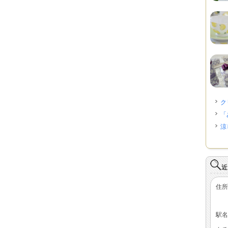
ク
「
涼
近
住所
駅名