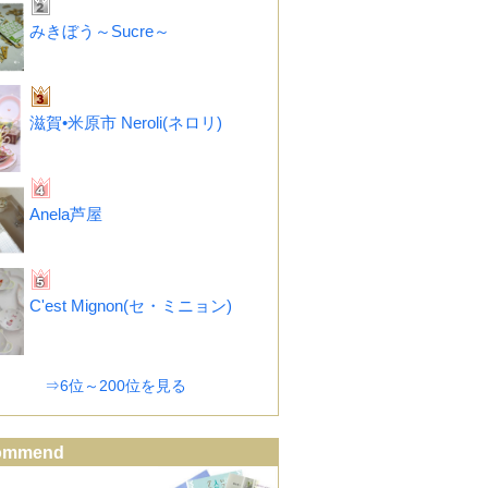
みきぼう～Sucre～
滋賀•米原市 Neroli(ネロリ)
Anela芦屋
C'est Mignon(セ・ミニョン)
⇒6位～200位を見る
ommend