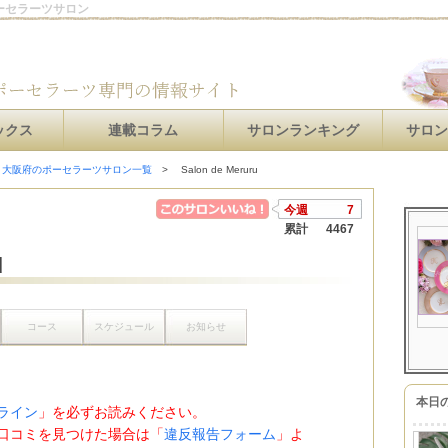
のポーセラーツサロン
ックス
連載コラム
サロンランキング
サロ
大阪府のポーセラーツサロン一覧
Salon de Meruru
今週
7
累計
4467
u
コース
スケジュール
お知らせ
本日
ライン
」を必ずお読みください。
口コミを見つけた場合は「
違反報告フォーム
」よ