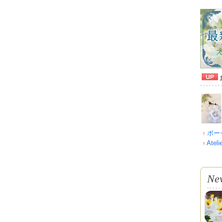
ポーセ
↑
Atel
↑
Ne