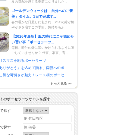
夏の気配を感じる季節になりました...
ゴールデンウィークは「自分へのご褒
美」タイム。1日で完成す...
春の暖かな日差しに包まれ、木々の緑が鮮
やかさを増すこの季節。気持ちもふ...
【2026年最新】風の時代にこそ始めた
い習い事「ポーセラーツ...
毎日、時計の針に追いかけられるように過
ごしていませんか？ 仕事、家事、育...
リスマスを彩るポーセラーツ
ありがとう」を込めて贈る、両親へのポ...
し気な可憐さが魅力！レース柄のポーセ...
もっと見る >>
くのポーセラーツサロンを探す
で探す
で探す