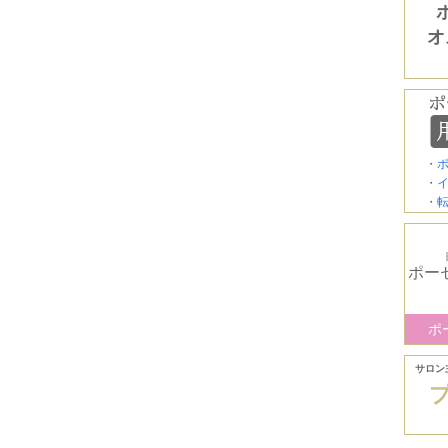
オ
・
・
・
ポー
ポ
サロン