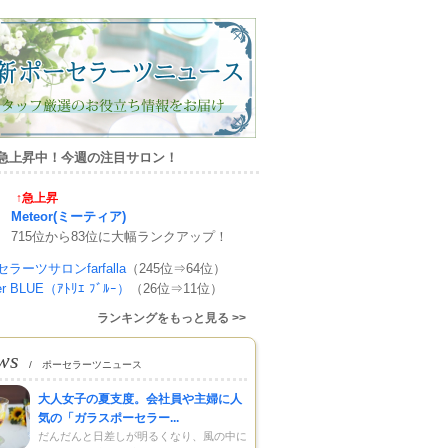
急上昇中！今週の注目サロン！
↑急上昇
Meteor(ミーティア)
715位から83位に大幅ランクアップ！
ラーツサロンfarfalla
（245位⇒64位）
ier BLUE（ｱﾄﾘｴ ﾌﾞﾙｰ）
（26位⇒11位）
ランキングをもっと見る >>
ws
/ ポーセラーツニュース
大人女子の夏支度。会社員や主婦に人
気の「ガラスポーセラー...
だんだんと日差しが明るくなり、風の中に