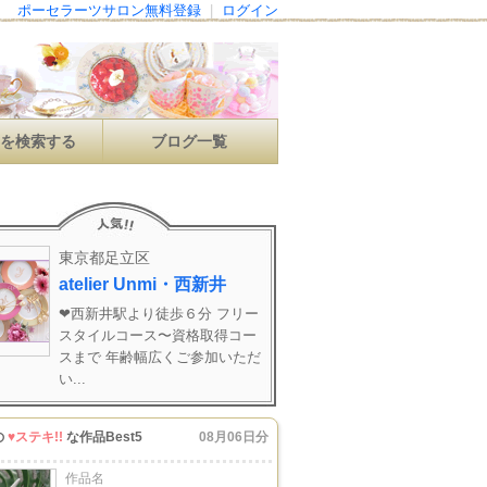
ポーセラーツサロン無料登録
|
ログイン
ンを検索する
ブログ一覧
東京都足立区
atelier Unmi・西新井
❤︎西新井駅より徒歩６分 フリー
スタイルコース〜資格取得コー
スまで 年齢幅広くご参加いただ
い...
の
♥ステキ!!
な作品Best5
08月06日分
作品名