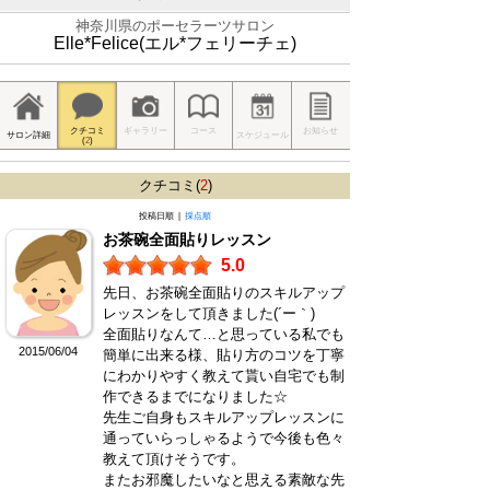
神奈川県のポーセラーツサロン
Elle*Felice(エル*フェリーチェ)
クチコミ
ギャラリー
コース
お知らせ
サロン詳細
スケジュール
(
2
)
クチコミ(
2
)
投稿日順 |
採点順
お茶碗全面貼りレッスン
5.0
先日、お茶碗全面貼りのスキルアップ
レッスンをして頂きました(´ー｀)
全面貼りなんて…と思っている私でも
2015/06/04
簡単に出来る様、貼り方のコツを丁寧
にわかりやすく教えて貰い自宅でも制
作できるまでになりました☆
先生ご自身もスキルアップレッスンに
通っていらっしゃるようで今後も色々
教えて頂けそうです。
またお邪魔したいなと思える素敵な先