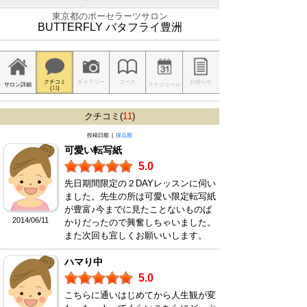
東京都のポーセラーツサロン
BUTTERFLY バタフライ豊洲
クチコミ
ギャラリー
コース
お知らせ
サロン詳細
スケジュール
(
11
)
クチコミ(
11
)
投稿日順 |
採点順
可愛い転写紙
5.0
先日期間限定の２DAYレッスンに伺い
ました。先生の所は可愛い限定転写紙
が豊富♪今までに見たことないものば
2014/06/11
かりだったので興奮しちゃいました。
また次回も宜しくお願いいします。
ハマり中
5.0
こちらに通いはじめてから人生観が変