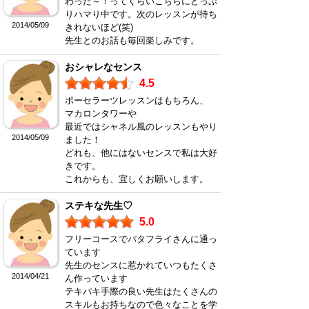
わった～！ってくらいこちらにどっぷ
りハマり中です。次のレッスンが待ち
2014/05/09
きれないほど(笑)
先生とのお話も毎回楽しみです。
おシャレなセンス
4.5
ポーセラーツレッスンはもちろん、
マカロンタワーや
最近ではシャネル風のレッスンもやり
2014/05/09
ました！
どれも、他にはないセンスで私は大好
きです。
これからも、宜しくお願いします。
ステキな先生♡
5.0
フリーコースでバタフライさんに通っ
ています
先生のセンスに惹かれていつもたくさ
2014/04/21
ん作っています
テキパキ手際の良い先生はたくさんの
スキルもお持ちなので色々なことを学