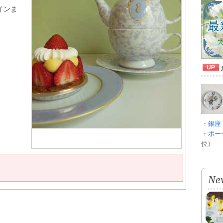
インま
銀座
↑
ポー
↑
位）
Ne