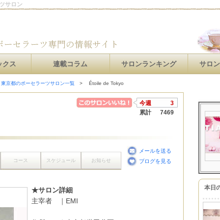
ラーツサロン
ックス
連載コラム
サロンランキング
サロ
東京都のポーセラーツサロン一覧
Étoile de Tokyo
今週
3
累計
7469
メールを送る
コース
スケジュール
お知らせ
ブログを見る
本日
★サロン詳細
主宰者 ｜EMI