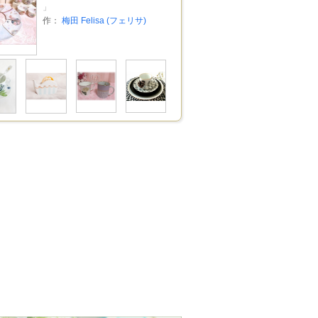
」
作：
梅田 Felisa (フェリサ)