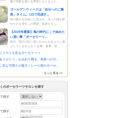
夏の気配を感じる季節になりました...
ゴールデンウィークは「自分へのご褒
美」タイム。1日で完成す...
春の暖かな日差しに包まれ、木々の緑が鮮
やかさを増すこの季節。気持ちもふ...
【2026年最新】風の時代にこそ始めた
い習い事「ポーセラーツ...
毎日、時計の針に追いかけられるように過
ごしていませんか？ 仕事、家事、育...
リスマスを彩るポーセラーツ
ありがとう」を込めて贈る、両親へのポ...
し気な可憐さが魅力！レース柄のポーセ...
もっと見る >>
くのポーセラーツサロンを探す
で探す
で探す