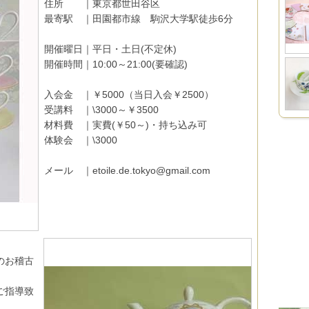
住所 ｜東京都世田谷区
最寄駅 ｜田園都市線 駒沢大学駅徒歩6分
開催曜日｜平日・土日(不定休)
開催時間｜10:00～21:00(要確認)
入会金 ｜￥5000（当日入会￥2500）
受講料 ｜\3000～￥3500
材料費 ｜実費(￥50～)・持ち込み可
体験会 ｜\3000
メール ｜etoile.de.tokyo@gmail.com
のお稽古
ご指導致