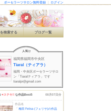
ポーセラーツサロン無料登録
|
ログイン
ンを検索する
ブログ一覧
福岡県福岡市中央区
Tiaral（ティアラ）
福岡・中央区ポーセラーツサロ
ン「Tiaralティアラ」です
tiaralpr@gmail.com
の
♥ステキ!!
な作品Best5
08月07日分
作品名
「
梅田 Felisa (フェリサ)の作品