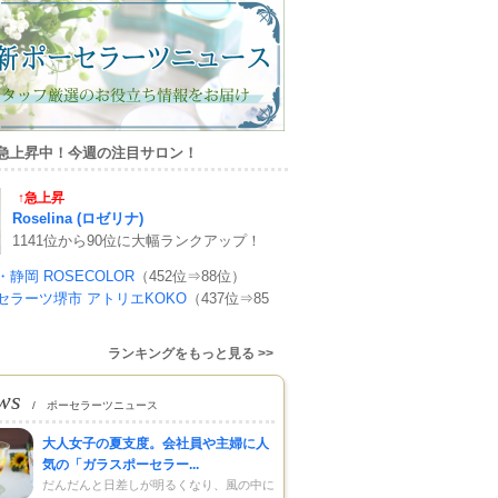
急上昇中！今週の注目サロン！
↑急上昇
Roselina (ロゼリナ)
1141位から90位に大幅ランクアップ！
・静岡 ROSECOLOR
（452位⇒88位）
セラーツ堺市 アトリエKOKO
（437位⇒85
ランキングをもっと見る >>
ws
/ ポーセラーツニュース
大人女子の夏支度。会社員や主婦に人
気の「ガラスポーセラー...
だんだんと日差しが明るくなり、風の中に