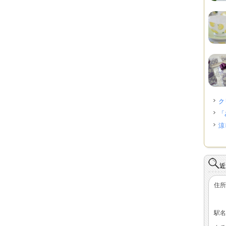
ク
「
涼
近
住所
駅名