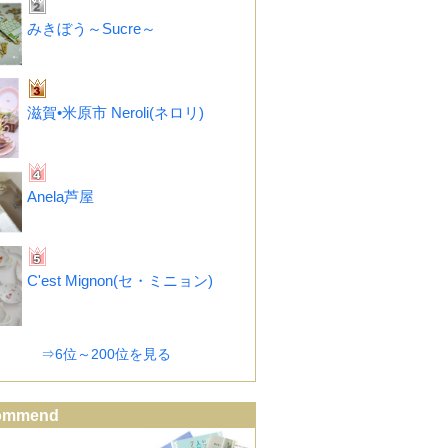
みきぼう～Sucre～
滋賀•米原市 Neroli(ネロリ)
Anela芦屋
C'est Mignon(セ・ミニョン)
⇒6位～200位を見る
ommend