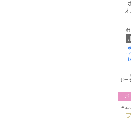
オ
・
・
・
ポー
ポ
サロン