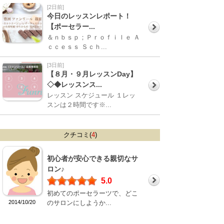
[2日前]
今日のレッスンレポート！
【ポーセラー...
＆ｎｂｓｐ；Ｐｒｏｆｉｌｅ Ａ
ｃｃｅｓｓ Ｓｃｈ...
[3日前]
【８月・９月レッスンDay】
◇◆レッスンス...
レッスン スケジュール １レッ
スンは２時間です※...
クチコミ(
4
)
初心者が安心できる親切なサ
ロン♪
5.0
初めてのポーセラーツで、どこ
2014/10/20
のサロンにしようか...