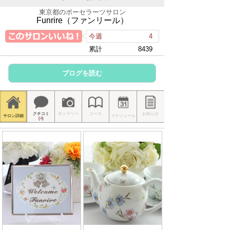
東京都のポーセラーツサロン
Funrire（ファンリール）
今週
4
累計
8439
ブログを読む
クチコミ
ギャラリー
コース
お知らせ
サロン詳細
スケジュール
(
4
)