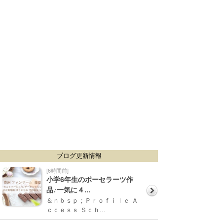
ブログ更新情報
[6時間前]
小学6年生のポーセラーツ作
品♪一気に４...
＆ｎｂｓｐ；Ｐｒｏｆｉｌｅ Ａ
ｃｃｅｓｓ Ｓｃｈ...