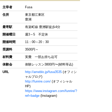
主宰者
Fusa
住所
東京都江東区
豊洲
最寄駅
有楽町線 豊洲駅徒歩4分
開催曜日
週3～5 不定休
開催時間
11：00～20：30
受講料
3500円～
材料費
実費 一部お持ち込可
体験会
体験レッスン3800円〜(材料等込)
URL
http://ameblo.jp/fusa3535
(オフィシ
ャルブログ)
http://funrire.com/
(オフィシャル
HP)
https://www.instagram.com/funrire/?
ref=badge
(Instagram)