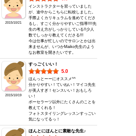
インストラクターを習っていました
が、途中からこちらに転校しました。
手際よくカリキュラムを進めてくださ
2015/10/21
るし、すごく分かりやすいご指導!!!!先
生の考え方がしっかりしている!!少人
数でしっかり教えてくださる!!!
今は仕事が忙しいのでサロンとかは出
来ませんが、いつかMaiko先生のよう
なお教室を開きたいです。
すっごくいい！
5.0
ほんっとーーにオススメ^^
分かりやすい！ていねい！マイコ先生
が美人すぎ！センスいい！おもしろ
2015/10/19
い！
ポーセラーツ以外にたくさんのことを
教えてくれる！
フォトスタイリングレッスンすっごい
気になってるっ！
ほんとにほんとに素敵な先生♪