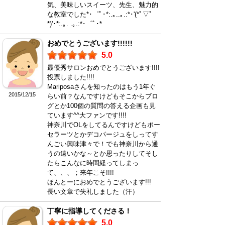
気、美味しいスイーツ、先生、魅力的
な教室でした*･゜ﾟ･*:.｡..｡.:*･'(*ﾟ▽ﾟ
*)'･*:.｡. .｡.:*･゜ﾟ･*
おめでとうございます!!!!!!
5.0
最優秀サロンおめでとうございます!!!!
投票しました!!!!
Mariposaさんを知ったのはもう1年ぐ
2015/12/15
らい前？なんですけどもそこからブロ
グとか100個の質問の答える企画も見
ています^^大ファンです!!!!
神奈川でOLをしてるんですけどもポー
セラーツとかデコパージュをしってす
んごい興味津々で！でも神奈川から通
うの遠いかな～とか思ったりしてそし
たらこんなに時間経ってしまっ
て、、、；来年こそ!!!!
ほんとーにおめでとうございます!!!
長い文章で失礼しました（汗）
丁寧に指導してくださる！
5.0