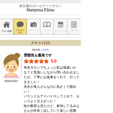
東京都のポーセラーツサロン
Mariposa Ebisu
クチコミ
ギャラリー
コース
お知らせ
サロン詳細
スケジュール
(
12
)
クチコミ(
12
)
投稿日順 |
採点順
雰囲気も最高です
5.0
有名サロンでちょっと私は場違いか
な？と気負いしながら問い合わせまし
たが、丁寧にお返事をくれて、行って
2015/12/21
きました！
先生が美人さんなのに気さくで面白
い！
バランスもアドバイスしてくれて、セ
ンスよく仕上がった！
他の教室も見たけど、参加してるみな
さんが仲良く話していて楽しい雰囲