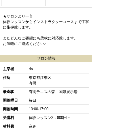
★サロンより一言
体験レッスンからインストラクターコースまで丁寧
に指導致します。
またどんなご要望にも柔軟に対応致します。
お気軽にご連絡ください♪
サロン情報
主宰者
ria
住所
東京都江東区
有明
最寄駅
有明テニスの森、国際展示場
開催曜日
毎日
開催時間
10:00-17:00
受講料
体験レッスン2，800円～
材料費
込み