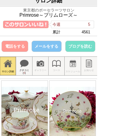
サロン詳細
東京都のポーセラーツサロン
Primrose～プリムローズ～
今週
5
累計
4561
電話をする
メールをする
ブログを読む
クチコミ
ギャラリー
コース
お知らせ
サロン詳細
スケジュール
(
0
)