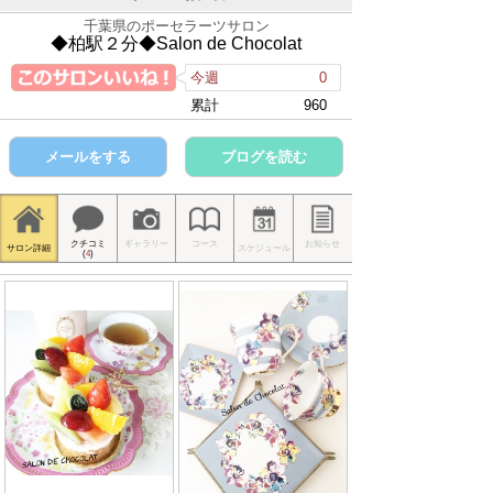
千葉県のポーセラーツサロン
◆柏駅２分◆Salon de Chocolat
今週
0
累計
960
メールをする
ブログを読む
クチコミ
ギャラリー
コース
お知らせ
サロン詳細
スケジュール
(
4
)