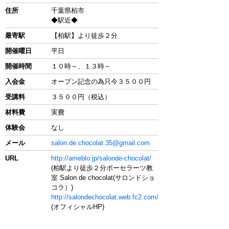
住所
千葉県柏市
◆駅近◆
最寄駅
【柏駅】より徒歩２分
開催曜日
平日
開催時間
１０時～、１３時～
入会金
オープン記念の為只今３５００円
受講料
３５００円（税込）
材料費
実費
体験会
なし
メール
salon.de.chocolat.35@gmail.com
URL
http://ameblo.jp/salonde-chocolat/
(柏駅より徒歩２分ポーセラーツ教
室 Salon de chocolat(サロンドショ
コラ）)
http://salondechocolat.web.fc2.com/
(オフィシャルHP)