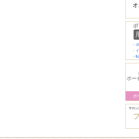
オ
・
・
・
ポー
ポ
サロン