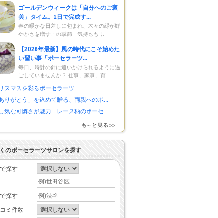
ゴールデンウィークは「自分へのご褒
美」タイム。1日で完成す...
春の暖かな日差しに包まれ、木々の緑が鮮
やかさを増すこの季節。気持ちもふ...
【2026年最新】風の時代にこそ始めた
い習い事「ポーセラーツ...
毎日、時計の針に追いかけられるように過
ごしていませんか？ 仕事、家事、育...
リスマスを彩るポーセラーツ
ありがとう」を込めて贈る、両親へのポ...
し気な可憐さが魅力！レース柄のポーセ...
もっと見る >>
くのポーセラーツサロンを探す
で探す
で探す
コミ件数