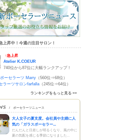
急上昇中！今週の注目サロン！
↑急上昇
Atelier K.COEUR
740位から87位に大幅ランクアップ！
ポーセラーツ Marry
（560位⇒68位）
ラーツサロンfarfalla
（245位⇒64位）
ランキングをもっと見る >>
ws
/ ポーセラーツニュース
大人女子の夏支度。会社員や主婦に人
気の「ガラスポーセラー...
だんだんと日差しが明るくなり、風の中に
夏の気配を感じる季節になりました...