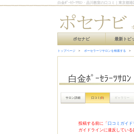
白金ﾎﾟｰｾﾗｰﾂｻﾛﾝ・品川教室の口コミ｜東京
ポセナビ
最新トピ
トップページ
ポーセラーツサロンを検索する
白金ﾎﾟｰｾﾗｰﾂｻ
サロン詳細
口コミ(
0
)
ギャラリー
投稿する前に「
口コミガイド
ガイドラインに違反している