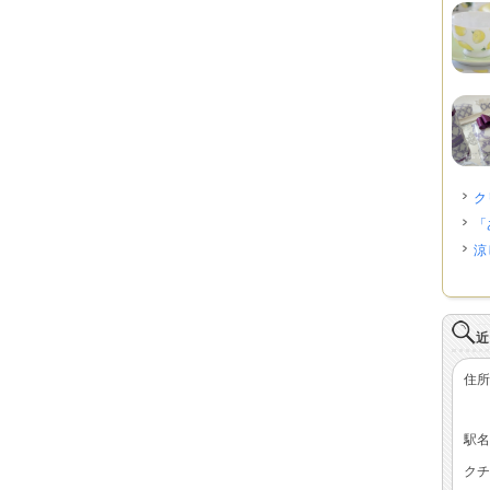
ク
「
涼
近
住所
駅名
クチ