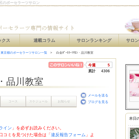
都港区のポーセラーツサロン
ックス
連載コラム
サロンランキング
サロ
東京都のポーセラーツサロン一覧
白金ﾎﾟｰｾﾗｰﾂｻﾛﾝ・品川教室
今週
5
累計
4306
ﾛﾝ・品川教室
メールを送る
コース
スケジュール
お知らせ
ブログを見る
本日
ライン
」を必ずお読みください。
口コミを見つけた場合は「
違反報告フォーム
」よ