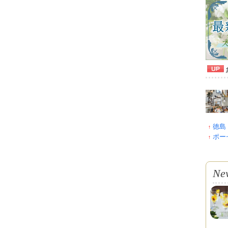
徳島 
↑
ポーセ
↑
Ne