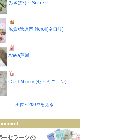
みきぼう～Sucre～
滋賀•米原市 Neroli(ネロリ)
Anela芦屋
C'est Mignon(セ・ミニョン)
⇒6位～200位を見る
ommend
ポーセラーツの