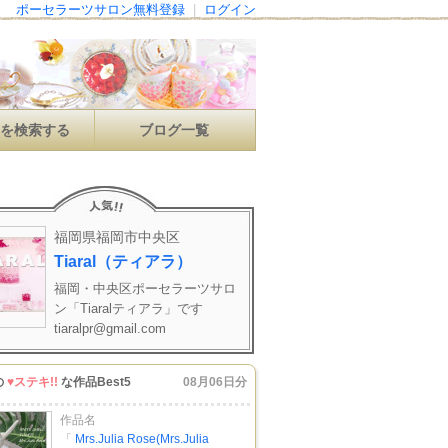
ポーセラーツサロン無料登録
|
ログイン
ンを検索する
ブログ一覧
福岡県福岡市中央区
Tiaral（ティアラ）
福岡・中央区ポーセラーツサロ
ン「Tiaralティアラ」です
tiaralpr@gmail.com
の
♥ステキ!!
な作品Best5
08月06日分
作品名
「
Mrs.Julia Rose(Mrs.Julia