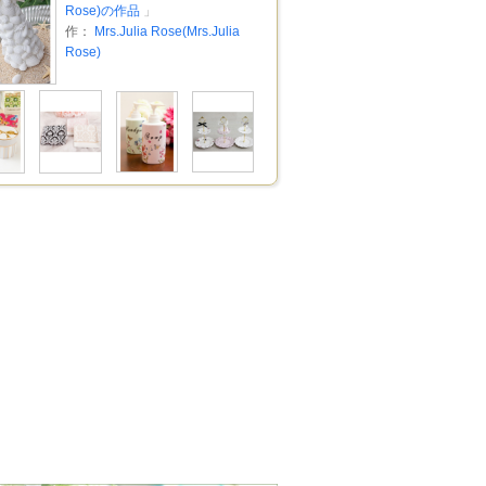
Rose)の作品
」
作：
Mrs.Julia Rose(Mrs.Julia
Rose)