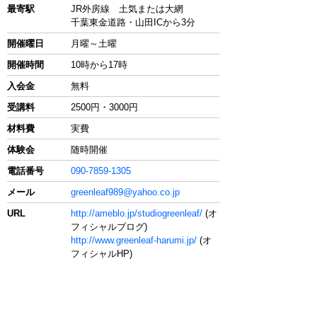
最寄駅
JR外房線 土気または大網
千葉東金道路・山田ICから3分
開催曜日
月曜～土曜
開催時間
10時から17時
入会金
無料
受講料
2500円・3000円
材料費
実費
体験会
随時開催
電話番号
090-7859-1305
メール
greenleaf989@yahoo.co.jp
URL
http://ameblo.jp/studiogreenleaf/
(オ
フィシャルブログ)
http://www.greenleaf-harumi.jp/
(オ
フィシャルHP)