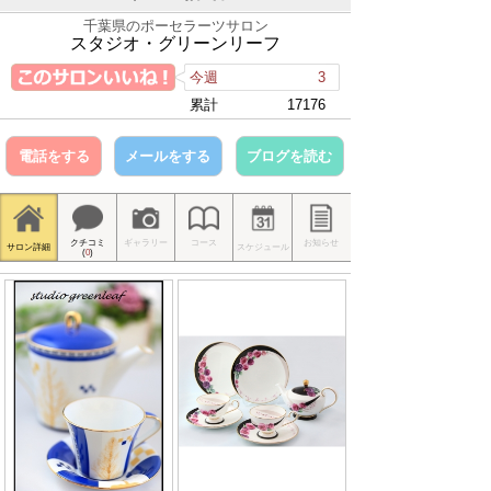
千葉県のポーセラーツサロン
スタジオ・グリーンリーフ
今週
3
累計
17176
電話をする
メールをする
ブログを読む
クチコミ
ギャラリー
コース
お知らせ
サロン詳細
スケジュール
(
0
)