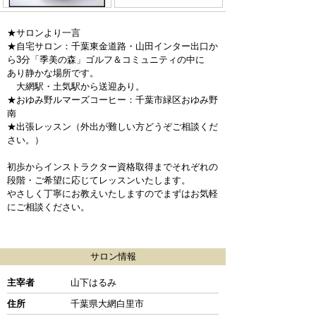
★サロンより一言
★自宅サロン：千葉東金道路・山田インター出口か
ら3分「季美の森」ゴルフ＆コミュニティの中に
あり静かな場所です。
大網駅・土気駅から送迎あり。
★おゆみ野ルマーズコーヒー：千葉市緑区おゆみ野
南
★出張レッスン（外出が難しい方どうぞご相談くだ
さい。）
初歩からインストラクター資格取得までそれぞれの
段階・ご希望に応じてレッスンいたします。
やさしく丁寧にお教えいたしますのでまずはお気軽
にご相談ください。
サロン情報
主宰者
山下はるみ
住所
千葉県大網白里市