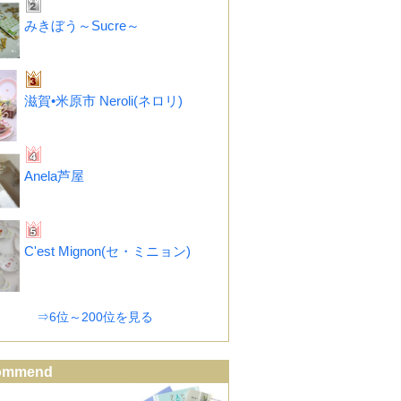
みきぼう～Sucre～
滋賀•米原市 Neroli(ネロリ)
Anela芦屋
C'est Mignon(セ・ミニョン)
⇒6位～200位を見る
ommend