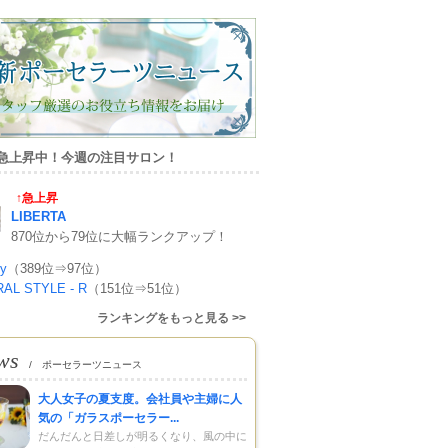
急上昇中！今週の注目サロン！
↑急上昇
LIBERTA
870位から79位に大幅ランクアップ！
y
（389位⇒97位）
AL STYLE - R
（151位⇒51位）
ランキングをもっと見る >>
ws
/ ポーセラーツニュース
大人女子の夏支度。会社員や主婦に人
気の「ガラスポーセラー...
だんだんと日差しが明るくなり、風の中に