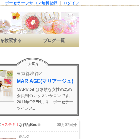
ポーセラーツサロン無料登録
|
ログイン
ンを検索する
ブログ一覧
東京都渋谷区
MARIAGE(マリアージュ)
MARIAGEは素敵な女性の為の
会員制のレッスンサロンです。
2011年OPENより、ポーセラー
ツインス...
の
♥ステキ!!
な作品Best5
08月07日分
作品名