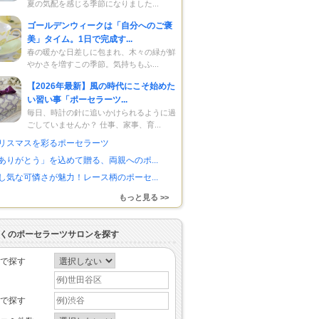
夏の気配を感じる季節になりました...
ゴールデンウィークは「自分へのご褒
美」タイム。1日で完成す...
春の暖かな日差しに包まれ、木々の緑が鮮
やかさを増すこの季節。気持ちもふ...
【2026年最新】風の時代にこそ始めた
い習い事「ポーセラーツ...
毎日、時計の針に追いかけられるように過
ごしていませんか？ 仕事、家事、育...
リスマスを彩るポーセラーツ
ありがとう」を込めて贈る、両親へのポ...
し気な可憐さが魅力！レース柄のポーセ...
もっと見る >>
くのポーセラーツサロンを探す
で探す
で探す