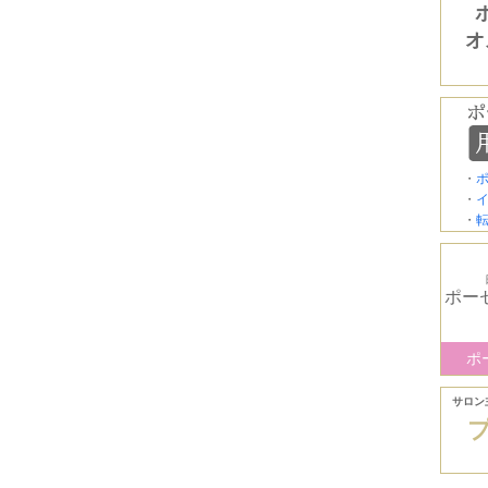
オ
・
・
・
ポー
ポ
サロン