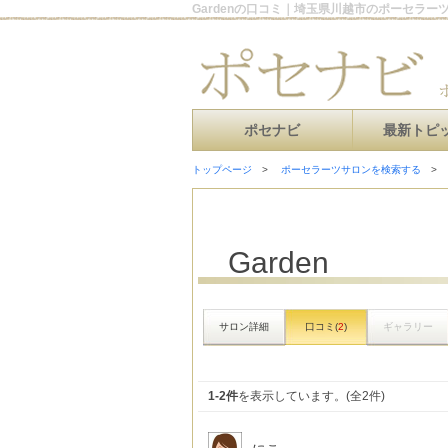
Gardenの口コミ｜埼玉県川越市のポーセラー
ポセナビ
最新トピ
トップページ
ポーセラーツサロンを検索する
Garden
サロン詳細
口コミ(
2
)
ギャラリー
1-2件
を表示しています。(全2件)