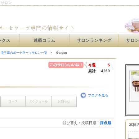
ツサロン
ックス
連載コラム
サロンランキング
サロ
埼玉県のポーセラーツサロン一覧
Garden
今週
5
累計
4260
ブログを見る
コース
スケジュール
お知らせ
並び替え：投稿日順｜
採点順
本日