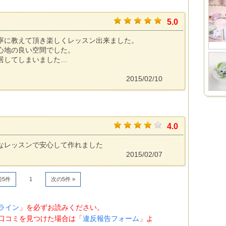
5.0
寧に教えて頂き楽しくレッスン出来ました。
心地の良い空間でした。
居してしまいました…
2015/02/10
4.0
なレッスンで安心して作れました
2015/02/07
前5件
1
次の5件 »
ライン
」を必ずお読みください。
口コミを見つけた場合は「
違反報告フォーム
」よ