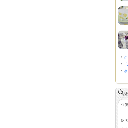
ク
「
涼
近
住所
駅名