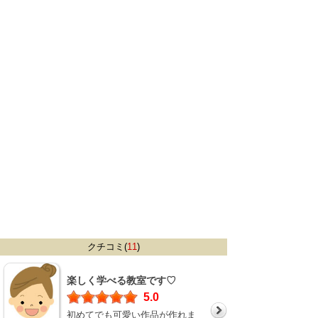
クチコミ(
11
)
楽しく学べる教室です♡
5.0
初めてでも可愛い作品が作れま