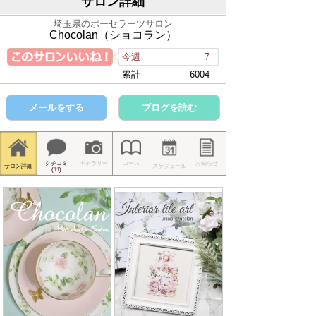
サロン詳細
埼玉県のポーセラーツサロン
Chocolan（ショコラン）
今週
7
累計
6004
メールをする
ブログを読む
クチコミ
ギャラリー
コース
お知らせ
サロン詳細
スケジュール
(
11
)