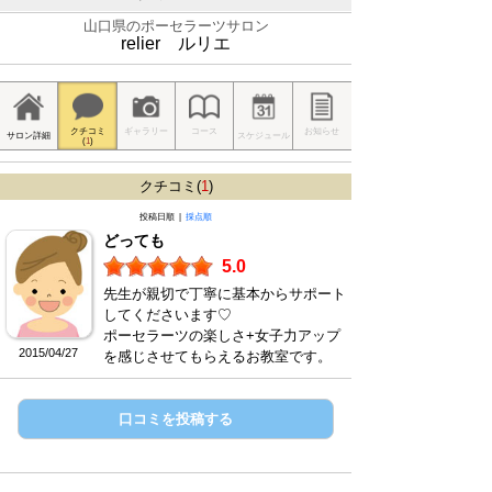
山口県のポーセラーツサロン
relier ルリエ
クチコミ
ギャラリー
コース
お知らせ
サロン詳細
スケジュール
(
1
)
クチコミ(
1
)
投稿日順 |
採点順
どっても
5.0
先生が親切で丁寧に基本からサポート
してくださいます♡
ポーセラーツの楽しさ+女子力アップ
2015/04/27
を感じさせてもらえるお教室です。
口コミを投稿する