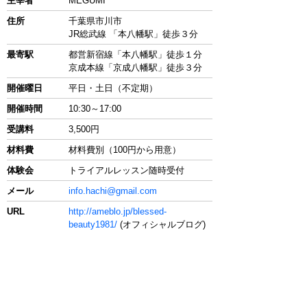
主宰者
MEGUMI
住所
千葉県市川市
JR総武線 「本八幡駅」徒歩３分
最寄駅
都営新宿線「本八幡駅」徒歩１分
京成本線「京成八幡駅」徒歩３分
開催曜日
平日・土日（不定期）
開催時間
10:30～17:00
受講料
3,500円
材料費
材料費別（100円から用意）
体験会
トライアルレッスン随時受付
メール
info.hachi@gmail.com
URL
http://ameblo.jp/blessed-
beauty1981/
(オフィシャルブログ)