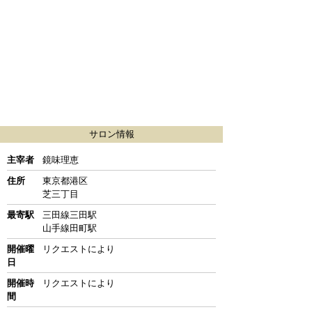
サロン情報
主宰者
鏡味理恵
住所
東京都港区
芝三丁目
最寄駅
三田線三田駅
山手線田町駅
開催曜
リクエストにより
日
開催時
リクエストにより
間