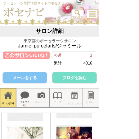
ポーセラーツ専門情報サイトのポセナビ
サロン詳細
東京都のポーセラーツサロン
Jamiel porcelarts/ジャミール
今週
3
累計
4016
メールをする
ブログを読む
クチコミ
ギャラリー
コース
お知らせ
サロン詳細
スケジュール
(
1
)