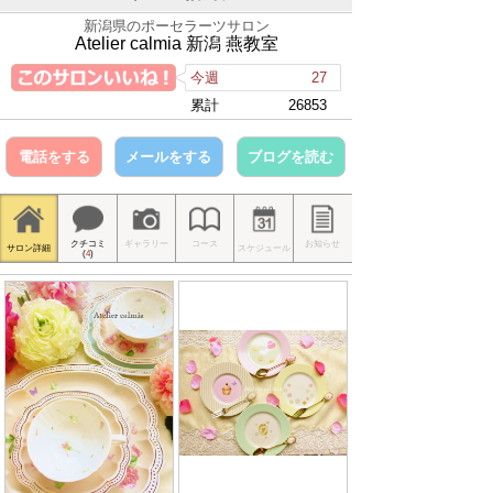
新潟県のポーセラーツサロン
Atelier calmia 新潟 燕教室
今週
27
累計
26853
電話をする
メールをする
ブログを読む
クチコミ
ギャラリー
コース
お知らせ
サロン詳細
スケジュール
(
4
)