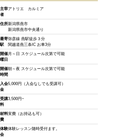
主宰
アトリエ カルミア
者
住所
新潟県燕市
新潟県燕市中央通り
最寄
弥彦線 燕駅徒歩３分
駅
関越道燕三条IC お車3分
開催
月～日 スケジュール次第で可能
曜日
開催
朝～夜 スケジュール次第で可能
時間
入会
5,000円（入会なしでも受講可）
金
受講
3,500円~
料
材料
実費（お持込も可）
費
体験
体験レッスン随時受付ます。
会