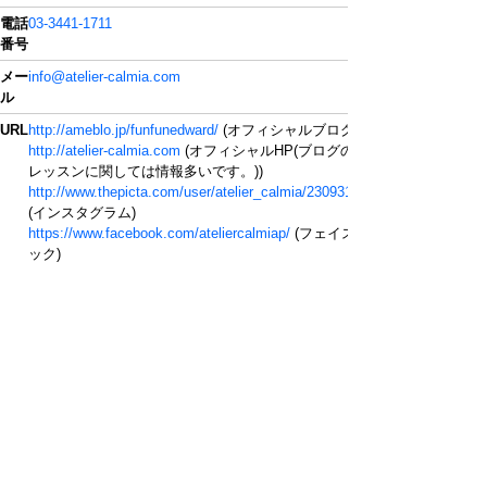
電話
03-3441-1711
番号
メー
info@atelier-calmia.com
ル
URL
http://ameblo.jp/funfunedward/
(オフィシャルブログ)
http://atelier-calmia.com
(オフィシャルHP(ブログの方が
レッスンに関しては情報多いです。))
http://www.thepicta.com/user/atelier_calmia/2309316770
(インスタグラム)
https://www.facebook.com/ateliercalmiap/
(フェイスブ
ック)