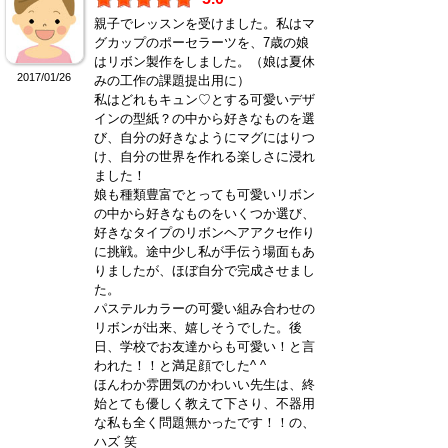
親子でレッスンを受けました。私はマ
グカップのポーセラーツを、7歳の娘
はリボン製作をしました。（娘は夏休
2017/01/26
みの工作の課題提出用に）
私はどれもキュン♡とする可愛いデザ
インの型紙？の中から好きなものを選
び、自分の好きなようにマグにはりつ
け、自分の世界を作れる楽しさに浸れ
ました！
娘も種類豊富でとっても可愛いリボン
の中から好きなものをいくつか選び、
好きなタイプのリボンヘアアクセ作り
に挑戦。途中少し私が手伝う場面もあ
りましたが、ほぼ自分で完成させまし
た。
パステルカラーの可愛い組み合わせの
リボンが出来、嬉しそうでした。後
日、学校でお友達からも可愛い！と言
われた！！と満足顔でした^ ^
ほんわか雰囲気のかわいい先生は、終
始とても優しく教えて下さり、不器用
な私も全く問題無かったです！！の、
ハズ 笑