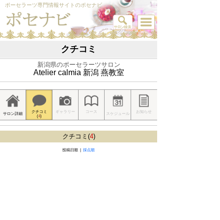
ポーセラーツ専門情報サイトのポセナビ
クチコミ
新潟県のポーセラーツサロン
Atelier calmia 新潟 燕教室
クチコミ
ギャラリー
コース
お知らせ
サロン詳細
スケジュール
(
4
)
クチコミ(
4
)
投稿日順 |
採点順