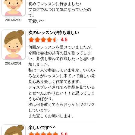
初めてレッスンに行きました♪
ブログでみつけて気になっていたの
で。
2017/02/09
可愛い〜
次のレッスンが待ち遠しい
4.5
何回かレッスンを受けていましたが、
今回は会社の共有の皿を割ってしま
い、弁償も兼ねて作成したいと思い参
2017/02/01
加しました。
私は一人で参加していますが、いろい
ろな方がレッスンに来ていて新しい発
見もあり楽しく作業できます。
ディスプレイされてる作品を見ている
とぜ〜んぶ作りたい！！と思ってしま
うものばかり。
次は何を教えてもらおうかとワクワク
しています♪
また宜しくお願いします。
楽しいです^ ^
5.0