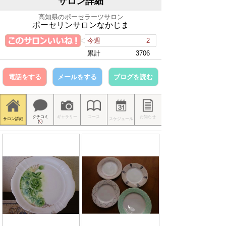
サロン詳細
高知県のポーセラーツサロン
ポーセリンサロンなかじま
今週
2
累計
3706
電話をする
メールをする
ブログを読む
クチコミ
ギャラリー
コース
お知らせ
サロン詳細
スケジュール
(
0
)