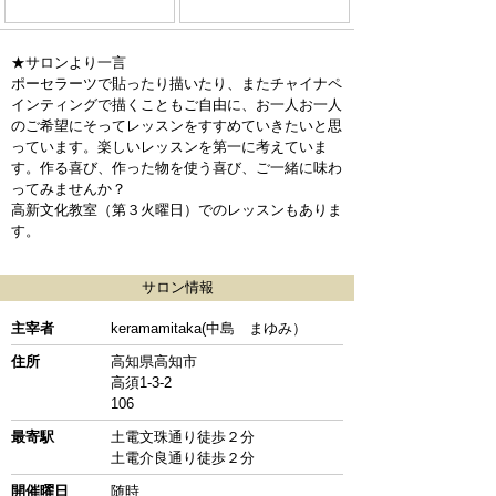
★サロンより一言
ポーセラーツで貼ったり描いたり、またチャイナペ
インティングで描くこともご自由に、お一人お一人
のご希望にそってレッスンをすすめていきたいと思
っています。楽しいレッスンを第一に考えていま
す。作る喜び、作った物を使う喜び、ご一緒に味わ
ってみませんか？
高新文化教室（第３火曜日）でのレッスンもありま
す。
サロン情報
主宰者
keramamitaka(中島 まゆみ）
住所
高知県高知市
高須1-3-2
106
最寄駅
土電文珠通り徒歩２分
土電介良通り徒歩２分
開催曜日
随時