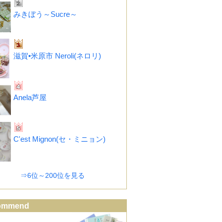
みきぼう～Sucre～
滋賀•米原市 Neroli(ネロリ)
Anela芦屋
C'est Mignon(セ・ミニョン)
⇒6位～200位を見る
ommend