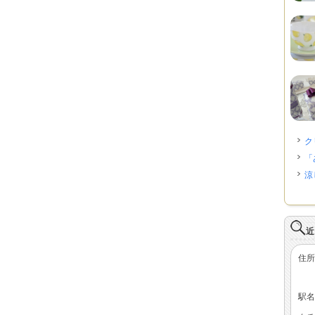
ク
「
涼
近
住所
駅名