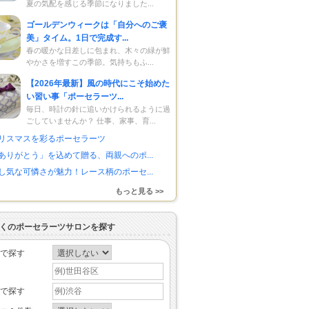
夏の気配を感じる季節になりました...
ゴールデンウィークは「自分へのご褒
美」タイム。1日で完成す...
春の暖かな日差しに包まれ、木々の緑が鮮
やかさを増すこの季節。気持ちもふ...
【2026年最新】風の時代にこそ始めた
い習い事「ポーセラーツ...
毎日、時計の針に追いかけられるように過
ごしていませんか？ 仕事、家事、育...
リスマスを彩るポーセラーツ
ありがとう」を込めて贈る、両親へのポ...
し気な可憐さが魅力！レース柄のポーセ...
もっと見る >>
くのポーセラーツサロンを探す
で探す
で探す