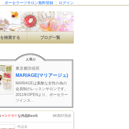
ポーセラーツサロン無料登録
|
ログイン
ンを検索する
ブログ一覧
東京都渋谷区
MARIAGE(マリアージュ)
MARIAGEは素敵な女性の為の
会員制のレッスンサロンです。
2011年OPENより、ポーセラー
ツインス...
の
♥ステキ!!
な作品Best5
08月07日分
作品名