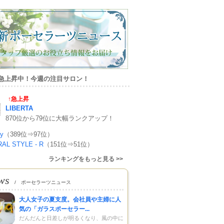
急上昇中！今週の注目サロン！
↑急上昇
LIBERTA
870位から79位に大幅ランクアップ！
y
（389位⇒97位）
AL STYLE - R
（151位⇒51位）
ランキングをもっと見る >>
ws
/ ポーセラーツニュース
大人女子の夏支度。会社員や主婦に人
気の「ガラスポーセラー...
だんだんと日差しが明るくなり、風の中に