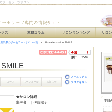
市秋葉区のポーセラーツサロン
ックス
連載コラム
サロンランキング
サロ
新潟県のポーセラーツサロン一覧
Porcelarts salon SMILE
今週
7
累計
3599
n SMILE
メールを送る
コース
スケジュール
お知らせ
ブログを見る
★サロン詳細
本日
主宰者 ｜伊藤陽子