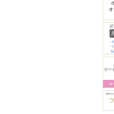
オ
・
・
・
ポー
ポ
サロン