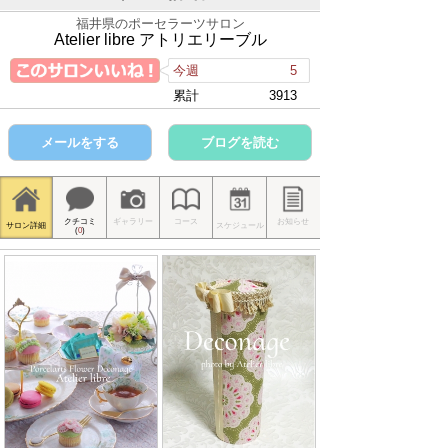
福井県のポーセラーツサロン
Atelier libre アトリエリーブル
今週
5
累計
3913
メールをする
ブログを読む
クチコミ
ギャラリー
コース
お知らせ
サロン詳細
スケジュール
(
0
)