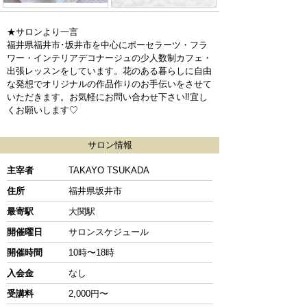
★サロンより一言
福井県福井市･坂井市を中心にポーセラーツ・フラ
ワー・インテリアデコナージュの少人数制カフェ・
出張レッスンをしています。花のある暮らしに自由
な発想でオリジナルの作品作りのお手伝いをさせて
いただきます。お気軽にお問い合わせ下さい‼︎宜し
くお願いします♡
サロン情報
主宰者
TAKAYO TSUKADA
住所
福井県坂井市
最寄駅
大関駅
開催曜日
サロンスケジュール
開催時間
10時〜18時
入会金
なし
受講料
2,000円〜