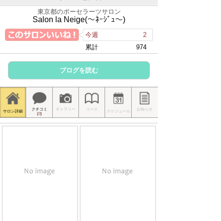
東京都のポーセラーツサロン
Salon la Neige(〜ﾈｰｼﾞｭ〜)
今週
2
累計
974
ブログを読む
クチコミ
ギャラリー
コース
お知らせ
サロン詳細
スケジュール
(
0
)