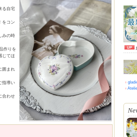
来る自宅
！をコン
しみの時
品作りを
感じてほ
に囲まれ
gladi
ご指導い
↑
Atel
↑
に合わせ
Ne
。