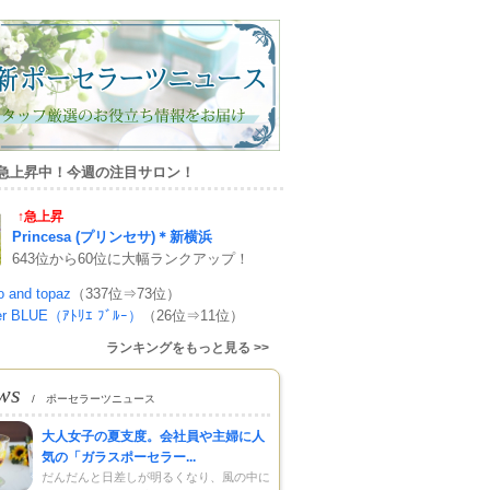
急上昇中！今週の注目サロン！
↑急上昇
Princesa (プリンセサ)＊新横浜
643位から60位に大幅ランクアップ！
o and topaz
（337位⇒73位）
ier BLUE（ｱﾄﾘｴ ﾌﾞﾙｰ）
（26位⇒11位）
ランキングをもっと見る >>
ws
/ ポーセラーツニュース
大人女子の夏支度。会社員や主婦に人
気の「ガラスポーセラー...
だんだんと日差しが明るくなり、風の中に