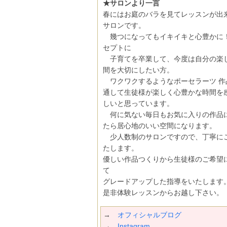
★サロンより一言
春にはお庭のバラを見てレッスンが出
サロンです。
幾つになってもイキイキと心豊かに
セプトに
子育てを卒業して、今度は自分の楽
間を大切にしたい方。
ワクワクするようなポーセラーツ 作
通して生徒様が楽しく心豊かな時間を
しいと思っています。
何に気ない毎日もお気に入りの作品
たら居心地のいい空間になります。
少人数制のサロンですので、丁寧に
たします。
優しい作品つくりから生徒様のご希望
て
グレードアップした指導をいたします
是非体験レッスンからお越し下さい。
→
オフィシャルブログ
→
Instagram