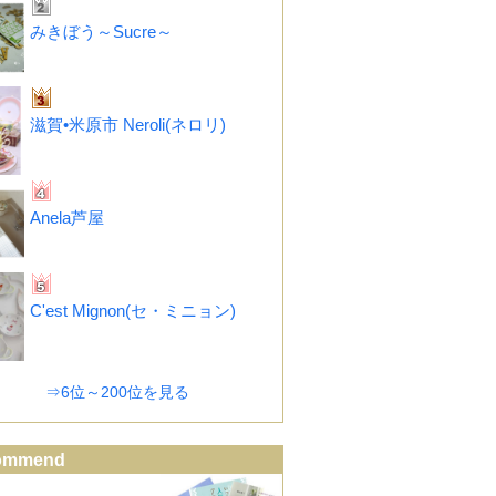
みきぼう～Sucre～
滋賀•米原市 Neroli(ネロリ)
Anela芦屋
C'est Mignon(セ・ミニョン)
⇒6位～200位を見る
ommend