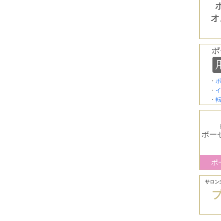
オ
・
・
・
ポー
ポ
サロン