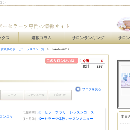
サロン
ックス
連載コラム
サロンランキング
サロ
茨城県のポーセラーツサロン一覧
lokelani2017
今週
4
累計
297
ブログを見る
コース
スケジュール
お知らせ
ポーセラーツ フリーレッスンコース
[3週間前]
ッスンスケ
本日
ポーセラーツ体験レッスンメニュー
[1ヶ月前]