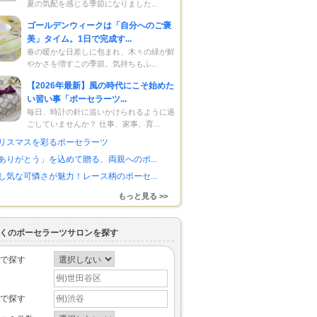
夏の気配を感じる季節になりました...
ゴールデンウィークは「自分へのご褒
美」タイム。1日で完成す...
春の暖かな日差しに包まれ、木々の緑が鮮
やかさを増すこの季節。気持ちもふ...
【2026年最新】風の時代にこそ始めた
い習い事「ポーセラーツ...
毎日、時計の針に追いかけられるように過
ごしていませんか？ 仕事、家事、育...
リスマスを彩るポーセラーツ
ありがとう」を込めて贈る、両親へのポ...
し気な可憐さが魅力！レース柄のポーセ...
もっと見る >>
くのポーセラーツサロンを探す
で探す
で探す