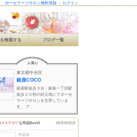
ポーセラーツサロン無料登録
|
ログイン
ンを検索する
ブログ一覧
東京都中央区
銀座COCO
銀座駅徒歩３分・銀座一丁目駅
徒歩２０秒の好立地にてポーセ
ラーツサロンを主宰していま
す。 ア...
の
♥ステキ!!
な作品Best5
08月08日分
作品名