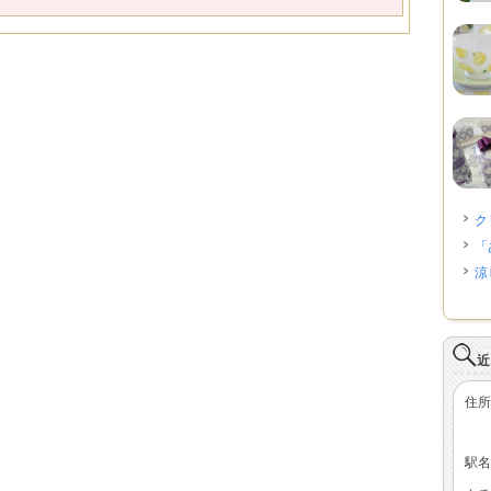
ク
「
涼
近
住所
駅名